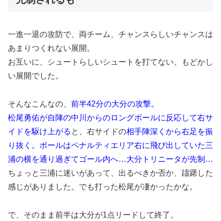
一進一退の攻防で、両チーム、チャンスらしいチャンスは
あまりつくれない展開。
お互いに、シュートらしいシュートを打てない、もどかし
い展開でした。
そんなこんなの、
前半42分の大分の攻撃。
松尾勇佑が自陣の中川からのロングボールに反応して右サ
イドを駆け上がる
と、右サイドの
相手陣深くから右足を振
り抜く。ボールはペナルティエリア右に飛び出していた三
浦の横を通り過ぎてゴール内へ…大分トリニータが先制…
ちょっと三浦に迷いがあって、出るべきか否か、躊躇した
感じがありました。でも打った松尾が凄かったかな。
で、そのまま前半は大分が1点リードして終了。