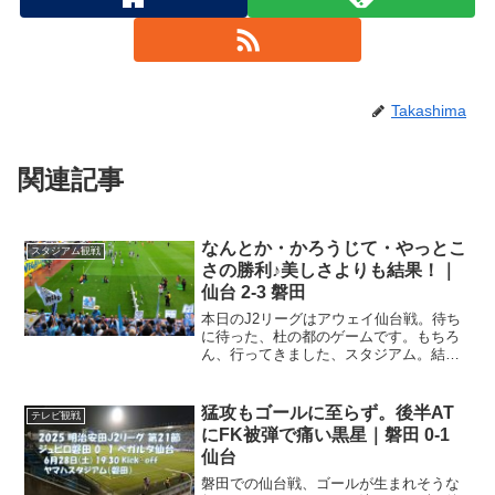
Takashima
関連記事
なんとか・かろうじて・やっとこ
スタジアム観戦
さの勝利♪美しさよりも結果！｜
仙台 2-3 磐田
本日のJ2リーグはアウェイ仙台戦。待ち
に待った、杜の都のゲームです。もちろ
ん、行ってきました、スタジアム。結果
は3ゴールで勝利！！！っていうと快勝み
たいですけど、ヒヤヒヤの連続、綱渡り
の勝利でした。東北アウェイは私のホー
猛攻もゴールに至らず。後半AT
テレビ観戦
ム！？昨年、J1最下...
にFK被弾で痛い黒星｜磐田 0-1
仙台
磐田での仙台戦、ゴールが生まれそうな