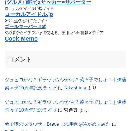
(グルメ+旅行)xサッカー=サポーター
ローカルアイドル応援サイト
ローカルアイドル.jp
GKに焦点を当てたサイト
ゴールキーパー.net
初心者からベテランまで使える、実用レシピ情報メディア
Cook Memo
コメント
ジュビロかな？ギラヴァンツかも？菜々子でしょ！｜伊藤
菜々子10周年記念ライブ
に
Takashima
より
ジュビロかな？ギラヴァンツかも？菜々子でしょ！｜伊藤
菜々子10周年記念ライブ
に
紫色舞
より
巷で噂のブラウザ「Brave」の評判を確かめてみた
に