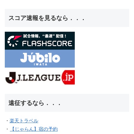
スコア速報を見るなら．．．
遠征するなら．．．
・
楽天トラベル
・
【じゃらん】宿の予約