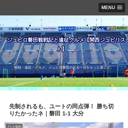
MENU
ジュビロ磐田観戦記と遠征グルメ【関西ジュビリス
ト】
観戦・遠征・グルメ。ジュビロ磐田のある一日をもっと楽しく。
先制されるも、ユートの同点弾！ 勝ち切
りたかったネ｜磐田 1-1 大分
テレビ観戦