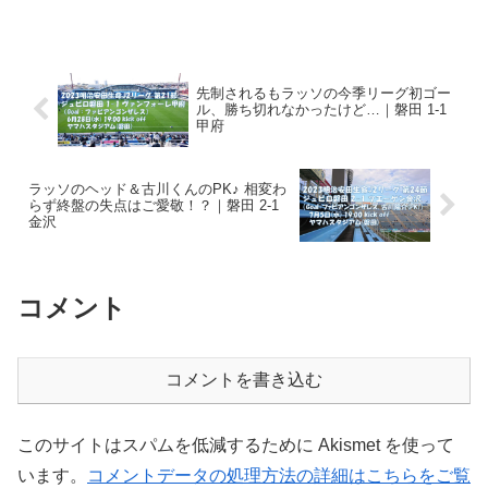
は今節で第37節。昨日の静岡三国決戦、
藤枝vs.清水で藤枝MYFCが清水エスパル
スに...
先制されるもラッソの今季リーグ初ゴー
ル、勝ち切れなかったけど…｜磐田 1-1
甲府
ラッソのヘッド＆古川くんのPK♪ 相変わ
らず終盤の失点はご愛敬！？｜磐田 2-1
金沢
コメント
コメントを書き込む
このサイトはスパムを低減するために Akismet を使って
います。
コメントデータの処理方法の詳細はこちらをご覧