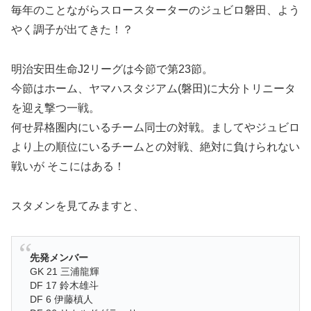
毎年のことながらスロースターターのジュビロ磐田、よう
やく調子が出てきた！？
明治安田生命J2リーグは今節で第23節。
今節はホーム、ヤマハスタジアム(磐田)に大分トリニータ
を迎え撃つ一戦。
何せ昇格圏内にいるチーム同士の対戦。ましてやジュビロ
より上の順位にいるチームとの対戦、絶対に負けられない
戦いが そこにはある！
スタメンを見てみますと、
先発メンバー
GK 21 三浦龍輝
DF 17 鈴木雄斗
DF 6 伊藤槙人