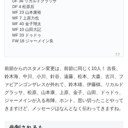
DF 36 リカルドグラッサ
DF 4 松原后
MF 23 山本康裕
MF 7 上原力也
MF 40 金子翔太
MF 10 山田大記
MF 33 ドゥドゥ
FW 18 ジャーメイン良
前節からのスタメン変更は、前節に同じく10人！ 吉長、
鈴木海、中川、小川、針谷、遠藤、松本、大森、古川、フ
ァビアンゴンザレスが外れて、鈴木雄、伊藤槙、リカルド
グラッサ、松原、山本康、上原、金子、山田、ドゥドゥ、
ジャーメインが入る布陣。ホント、思い切ったことやって
きますけど、メッセージはなんとなく伝わってきますね。
先制されるも