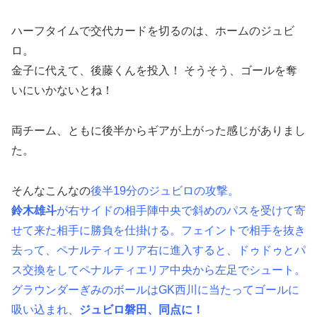
ハーフタイムで交代カードを切るのは、ホームのジュビ
ロ。
金子に代えて、後藤くんを投入！ そうそう、ゴールを奪
いにいかないとね！
両チーム、ともに後半からギアが上がった感じがありまし
た。
そんなこんなの
後半19分のジュビロの攻撃。
鈴木雄斗
が右サイドの相手陣中央で斜めのパスを受けて寄
せて来た相手に勝負を仕掛ける。フェイントで相手を抜き
去って、ペナルティエリア右に進入すると、ドゥドゥとパ
ス交換をしてペナルティエリア中央から左足でシュート。
グラウンダーぎみのボールはGK西川に当たってゴールに
吸い込まれ、
ジュビロ磐田、同点に！