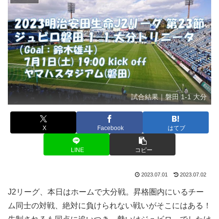
試合結果｜磐田 1-1 大分
X
Facebook
はてブ
LINE
コピー
2023.07.01
2023.07.02
J2リーグ、本日はホームで大分戦。昇格圏内にいるチー
ム同士の対戦、絶対に負けられない戦いがそこにはある！