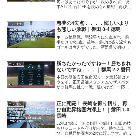
匂いはあったのですが、決めきれず。後
半ATに仙台にFKを決められ敗戦...再びの
上位対決明治安田J2リーグは今節で第21
節。折り返しの後半戦2戦目となります。
前節、首位を走る千葉相手に見事に勝利
悪夢の4失点．．．．悔しいより
テレビ観戦
した、我ら...
も悲しい敗戦｜磐田 0-4 徳島
ホーム徳島戦、開始早々に失点され、前
半だけで4失点。後半、多少は盛り返すも
ゴールは奪えずでした。新監督で初のホ
ーム明治安田J2リーグは、今節で第33
節。今日の試合を含めて残り6試合。8位
という不本意な順位から浮上できずにい
勝ちたかったですねー！勝ちきれ
テレビ観戦
るジュビロ磐田とし...
ないですね．．．｜群馬 2-2 磐田
本日の明治安田生命J2リーグ第15節はア
ウェイ、正田醤油スタジアムでザスパク
サツ群馬に挑む一戦。遠いけど、一応、
関東の試合。中断から再開後のスケジュ
ールが発表されたときは、「試合終了し
てすぐにシャトルバスに飛び乗れば、日
正に死闘！ 長崎を振り切り、再
テレビ観戦
が変わるか変わらない...
び自動昇格圏内浮上！｜磐田 1-0
長崎
J2第37節は、正に死闘・激闘！ 山田の技
ありシュートを守り切って、勝ち点3。再
び、自動昇格圏内の2位に浮上です。静岡
三国決戦、藤枝が明治安田生命J2リーグ