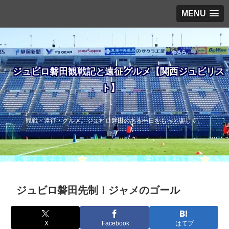
MENU
ジュビロ磐田観戦記と遠征グルメ【関西ジュビリス
ト】
観戦・遠征・グルメ。ジュビロ磐田のある一日をもっと楽しく。
ジュビロ磐田先制！ジャメのゴール
X
Facebook
はてブ