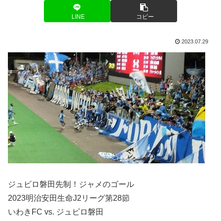
LINE
コピー
2023.07.29
ジュビロ磐田先制！ジャメのゴール
2023明治安田生命J2リーグ第28節
いわきFC vs. ジュビロ磐田