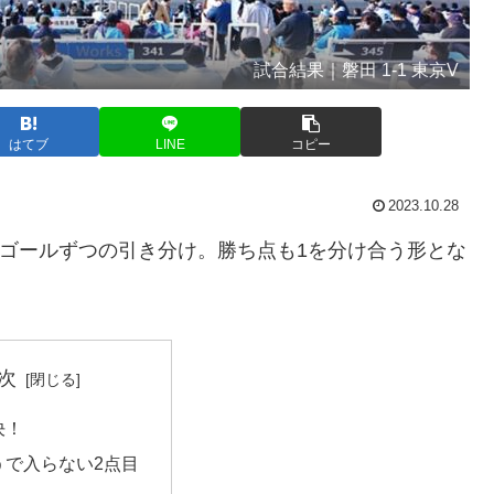
試合結果｜磐田 1-1 東京V
はてブ
LINE
コピー
2023.10.28
1ゴールずつの引き分け。勝ち点も1を分け合う形とな
次
決！
うで入らない2点目