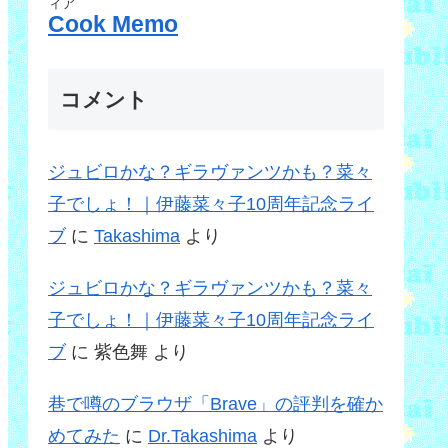
ィア
Cook Memo
コメント
ジュビロかな？ギラヴァンツかも？菜々
子でしょ！｜伊藤菜々子10周年記念ライ
ブ
に
Takashima
より
ジュビロかな？ギラヴァンツかも？菜々
子でしょ！｜伊藤菜々子10周年記念ライ
ブ
に
紫色舞
より
巷で噂のブラウザ「Brave」の評判を確か
めてみた
に
Dr.Takashima
より