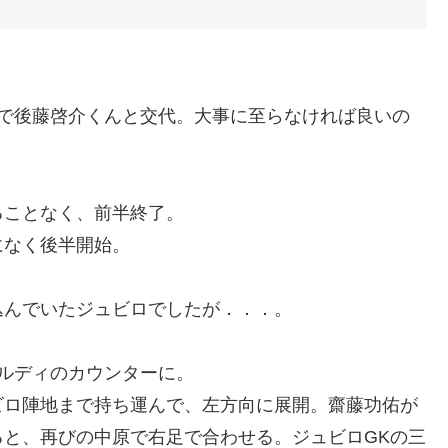
傷で後藤啓介くんと交代。大事に至らなければ良いの
ることなく、前半終了。
になく後半開始。
込んでいたジュビロでしたが．．．。
ルディのカウンターに。
ビロ陣地まで持ち運んで、左方向に展開。齋藤功佑が
と、再びの中原で右足で合わせる。ジュビロGKの三