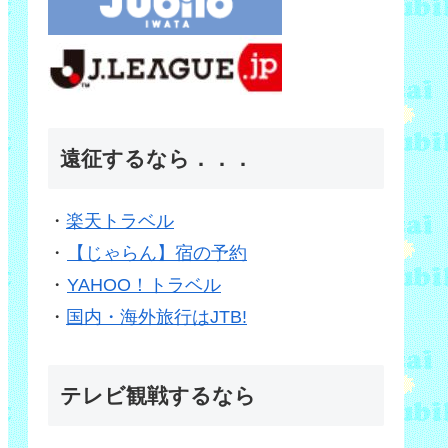
遠征するなら．．．
・
楽天トラベル
・
【じゃらん】宿の予約
・
YAHOO！トラベル
・
国内・海外旅行はJTB!
テレビ観戦するなら