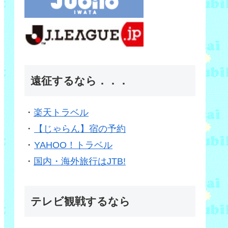
遠征するなら．．．
・
楽天トラベル
・
【じゃらん】宿の予約
・
YAHOO！トラベル
・
国内・海外旅行はJTB!
テレビ観戦するなら