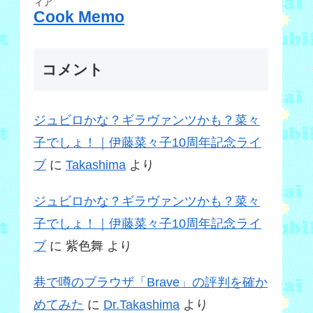
ィア
Cook Memo
コメント
ジュビロかな？ギラヴァンツかも？菜々
子でしょ！｜伊藤菜々子10周年記念ライ
ブ
に
Takashima
より
ジュビロかな？ギラヴァンツかも？菜々
子でしょ！｜伊藤菜々子10周年記念ライ
ブ
に
紫色舞
より
巷で噂のブラウザ「Brave」の評判を確か
めてみた
に
Dr.Takashima
より