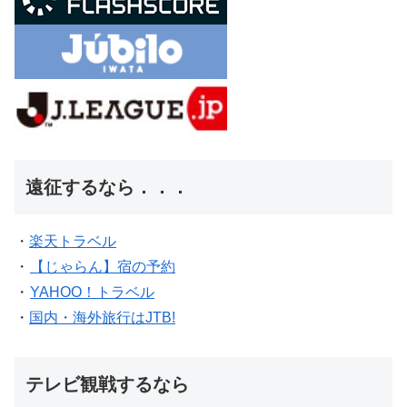
遠征するなら．．．
・
楽天トラベル
・
【じゃらん】宿の予約
・
YAHOO！トラベル
・
国内・海外旅行はJTB!
テレビ観戦するなら