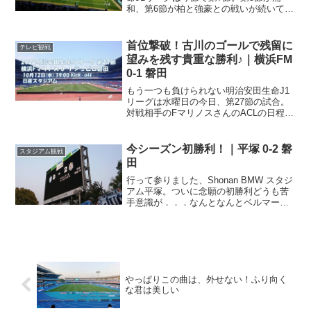
和、第6節が柏と強豪との戦いが続いてい
ましたが、今節も強豪との対戦。ホー
ム、ヤマハスタジアム(磐田)に川崎フロン
ターレを迎え撃つ一戦。今ではすっか
首位撃破！古川のゴールで残留に
テレビ観戦
り、Jリーグで水色と...
望みを残す貴重な勝利♪｜横浜FM
0-1 磐田
もう一つも負けられない明治安田生命J1
リーグは水曜日の今日、第27節の試合。
対戦相手のFマリノスさんのACLの日程の
都合などにより、ちょっと遅れて本日の
開催。ここまで最下位で浮上のきっかけ
もつかめないまま、シーズン終盤までき
今シーズン初勝利！｜平塚 0-2 磐
スタジアム観戦
てしまったジュビ...
田
行って参りました、Shonan BMW スタジ
アム平塚。ついに念願の初勝利どうも苦
手意識が．．．なんとなんとベルマーレ
さんにはアウェイ平塚では1998年以来勝
利がないらしいです．．．そう言われる
と、なんか苦手意識感じるチームですよ
ね。ともに...
やっぱりこの曲は、外せない！ふり向く
な君は美しい