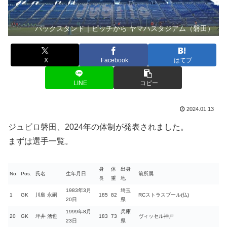
バックスタンド｜ピッチから ヤマハスタジアム（磐田）
X
Facebook
はてブ
LINE
コピー
2024.01.13
ジュビロ磐田、2024年の体制が発表されました。
まずは選手一覧。
身
体
出身
No.
Pos.
氏名
生年月日
前所属
長
重
地
1983年3月
埼玉
1
GK
川島 永嗣
185
82
RCストラスブール(仏)
20日
県
1999年8月
兵庫
20
GK
坪井 湧也
183
73
ヴィッセル神戸
23日
県