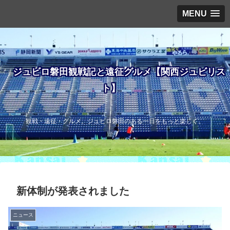
MENU
ジュビロ磐田観戦記と遠征グルメ【関西ジュビリス
ト】
観戦・遠征・グルメ。ジュビロ磐田のある一日をもっと楽しく。
新体制が発表されました
ニュース