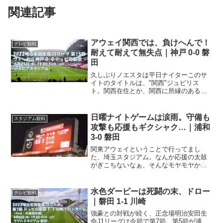
関連記事
アウェイ関西では、負けへんで！
テレビ観戦
耐えて耐えて無失点｜神戸 0-0 磐
田
久しぶりノエスタは平日ナイターこのサ
イトのタイトルは、"関西"ジュビリス
ト。関西在住とか、関西に所縁のあるジ
ュビロサポーターが集まってオフ会を開
催したところが発端で、この名前になっ
ています。今となっては、別に関西に縁
日曜ナイトゲームは涙雨。守備も
スタジアム観戦
も所縁もない方も多いので...
攻撃も応援もギクシャク…｜浦和
3-0 磐田
関東アウェイということで行ってまし
た、埼玉スタジアム。なんか応援の太鼓
がぎこちないなぁ、そんなモヤモヤから
失点してしまい、良いところなしでし
た。雨のナイトゲーム明治安田J1リーグ
は今節で第21節。今節はアウェイ、埼玉
水色ダービーは死闘の末、ドロー
テレビ観戦
スタジアム2002に乗り...
｜磐田 1-1 川崎
強豪との対戦が続く、正念場明治安田生
命J1リーグは今節で第7節。第5節が浦