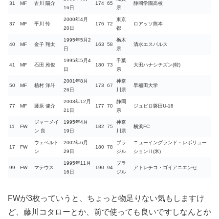
31
MF
古川 陽介
174
65
静岡学園高校
16日
県
2000年4月
東京
37
MF
平川 怜
176
72
ロアッソ熊本
20日
都
1995年5月2
栃木
40
MF
金子 翔太
163
58
清水エスパルス
日
県
1995年5月4
千葉
41
MF
石田 雅俊
180
73
大田ハナシチズン(韓)
日
県
2001年8月
神奈
50
MF
植村 洋斗
173
67
早稲田大学
26日
川県
2003年12月
静岡
77
MF
藤原 健介
177
70
ジュビロ磐田U-18
21日
県
ジャーメイ
1995年4月
神奈
11
FW
182
75
横浜FC
ン 良
19日
川県
ウェベルト
2002年6月
ブラ
ニューイングランド・レボリュー
17
FW
180
78
ン
29日
ジル
ションⅡ(米)
1995年11月
ブラ
99
FW
マテウス
190
94
アトレチコ・ゴイアニエンセ
16日
ジル
FWが3枚っていうと、ちょっと物足りない気もしますけ
ど、藤川コタローとか、前で使っても良いですしなんとか