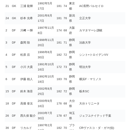
1992年5月
東京
21
GK
三浦 龍輝
181
74
AC長野パルセイロ
17日
都
2001年8月
新潟
24
GK
杉本 光希
181
76
立正大学
17日
県
1997年11月
大阪
2
DF
川﨑 一輝
174
68
カマタマーレ讃岐
8日
府
1998年11月
静岡
3
DF
森岡 陸
181
71
法政大学
20日
県
1996年8月
静岡
4
DF
松原 后
182
72
シント=トロイデンVV
30日
県
1991年10月
静岡
5
DF
小川 大貴
172
73
明治大学
16日
県
1992年10月
静岡
6
DF
伊藤 槙人
183
76
横浜F・マリノス
18日
県
2002年8月
静岡
15
DF
鈴木 海音
182
72
栃木SC
25日
県
2000年9月
大分
18
DF
高畑 奎汰
176
68
大分トリニータ
16日
県
2003年7月
埼玉
26
DF
西久保 駿介
178
67
ジェフユナイテッド千葉
30日
県
1997年2月
ブラ
36
DF
リカルド
182
70
CRヴァスコ・ダ・ガマ(伯)