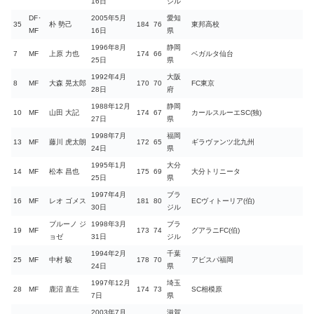
16日
ジル
DF･
2005年5月
愛知
35
朴 勢己
184
76
東邦高校
MF
16日
県
1996年8月
静岡
7
MF
上原 力也
174
66
ベガルタ仙台
25日
県
1992年4月
大阪
8
MF
大森 晃太郎
170
70
FC東京
28日
府
1988年12月
静岡
10
MF
山田 大記
174
67
カールスルーエSC(独)
27日
県
1998年7月
福岡
13
MF
藤川 虎太朗
172
65
ギラヴァンツ北九州
24日
県
1995年1月
大分
14
MF
松本 昌也
175
69
大分トリニータ
25日
県
1997年4月
ブラ
16
MF
レオ ゴメス
181
80
ECヴィトーリア(伯)
30日
ジル
ブルーノ ジ
1998年3月
ブラ
19
MF
173
74
グアラニFC(伯)
ョゼ
31日
ジル
1994年2月
千葉
25
MF
中村 駿
178
70
アビスパ福岡
24日
県
1997年12月
埼玉
28
MF
鹿沼 直生
174
73
SC相模原
7日
県
2003年7月
滋賀