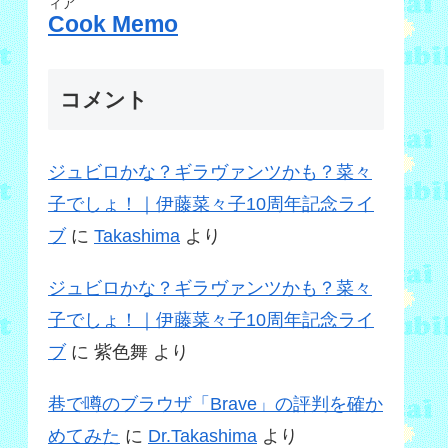
ィア
Cook Memo
コメント
ジュビロかな？ギラヴァンツかも？菜々
子でしょ！｜伊藤菜々子10周年記念ライ
ブ
に
Takashima
より
ジュビロかな？ギラヴァンツかも？菜々
子でしょ！｜伊藤菜々子10周年記念ライ
ブ
に
紫色舞
より
巷で噂のブラウザ「Brave」の評判を確か
めてみた
に
Dr.Takashima
より