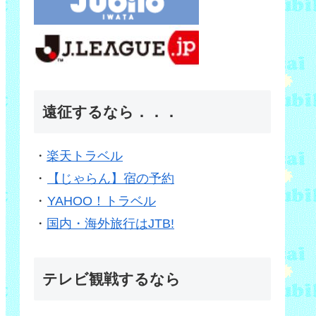
遠征するなら．．．
・
楽天トラベル
・
【じゃらん】宿の予約
・
YAHOO！トラベル
・
国内・海外旅行はJTB!
テレビ観戦するなら