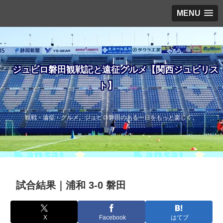
MENU
ジュビロ磐田観戦記と遠征グルメ【関西ジュビリス
ト】
観戦・遠征・グルメ。ジュビロ磐田のある一日をもっと楽しく。
試合結果｜浦和 3-0 磐田
X
Facebook
はてブ