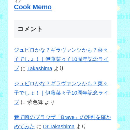
ィア
Cook Memo
コメント
ジュビロかな？ギラヴァンツかも？菜々
子でしょ！｜伊藤菜々子10周年記念ライ
ブ
に
Takashima
より
ジュビロかな？ギラヴァンツかも？菜々
子でしょ！｜伊藤菜々子10周年記念ライ
ブ
に
紫色舞
より
巷で噂のブラウザ「Brave」の評判を確か
めてみた
に
Dr.Takashima
より