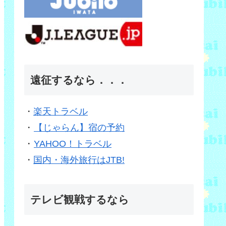
遠征するなら．．．
・
楽天トラベル
・
【じゃらん】宿の予約
・
YAHOO！トラベル
・
国内・海外旅行はJTB!
テレビ観戦するなら