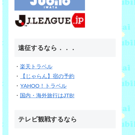
遠征するなら．．．
・
楽天トラベル
・
【じゃらん】宿の予約
・
YAHOO！トラベル
・
国内・海外旅行はJTB!
テレビ観戦するなら