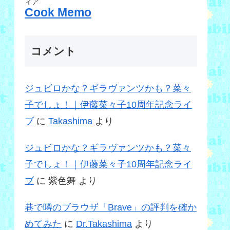
ィア
Cook Memo
コメント
ジュビロかな？ギラヴァンツかも？菜々
子でしょ！｜伊藤菜々子10周年記念ライ
ブ
に
Takashima
より
ジュビロかな？ギラヴァンツかも？菜々
子でしょ！｜伊藤菜々子10周年記念ライ
ブ
に
紫色舞
より
巷で噂のブラウザ「Brave」の評判を確か
めてみた
に
Dr.Takashima
より