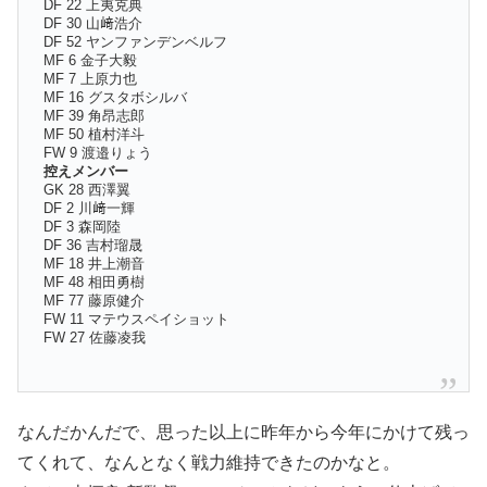
DF 22 上夷克典
DF 30 山﨑浩介
DF 52 ヤンファンデンベルフ
MF 6 金子大毅
MF 7 上原力也
MF 16 グスタボシルバ
MF 39 角昂志郎
MF 50 植村洋斗
FW 9 渡邉りょう
控えメンバー
GK 28 西澤翼
DF 2 川﨑一輝
DF 3 森岡陸
DF 36 吉村瑠晟
MF 18 井上潮音
MF 48 相田勇樹
MF 77 藤原健介
FW 11 マテウスペイショット
FW 27 佐藤凌我
なんだかんだで、思った以上に昨年から今年にかけて残っ
てくれて、なんとなく戦力維持できたのかなと。