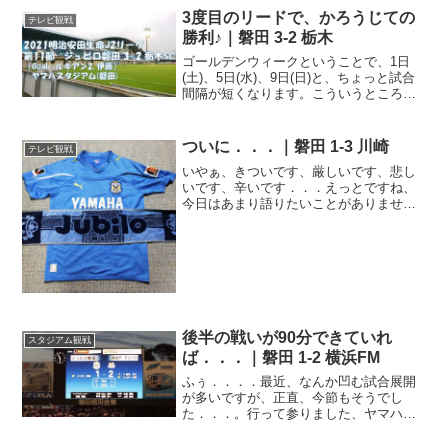
という不本意な順位から浮上できずにい
3度目のリードで、かろうじての
テレビ観戦
るジュビロ磐田とし...
勝利♪｜磐田 3-2 栃木
ゴールデンウィークということで、1日
(土)、5日(水)、9日(日)と、ちょっと試合
間隔が短くなります。こういうところで
連勝すると、チームが上向くんですよ
ね。新型コロナの影響で、来日してから
隔離生活を送っていたGKアレクセイ・コ
ついに．．．｜磐田 1-3 川崎
テレビ観戦
シェレフ選手や...
いやぁ、きついです、厳しいです、悲し
いです、辛いです．．．えっとですね、
今日はあまり語りたいことがありませ
ん。ついに再開、そしてついに．．．明
治安田生命J1リーグ、第17節。今日の試
合でちょうど半分、折り返し。精度が違
う、レベルが違う．．．...
後半の戦いが90分できていれ
スタジアム観戦
ば．．．｜磐田 1-2 横浜FM
ふぅ．．．．最近、なんか凹む試合展開
が多いですが、正直、今節もそうでし
た．．．。行って参りました、ヤマハス
タジアム（磐田）。恥ずかしながら、久
しぶりのホームゲーム観戦でした。やっ