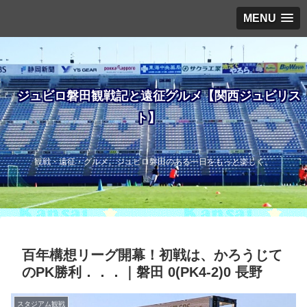
MENU
ジュビロ磐田観戦記と遠征グルメ【関西ジュビリス
ト】
観戦・遠征・グルメ。ジュビロ磐田のある一日をもっと楽しく。
百年構想リーグ開幕！初戦は、かろうじて
のPK勝利．．．｜磐田 0(PK4-2)0 長野
スタジアム観戦