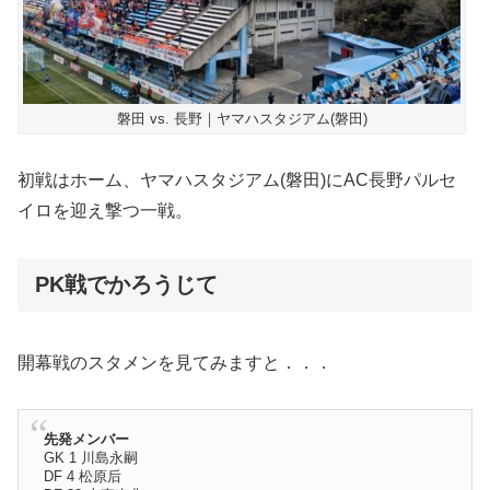
磐田 vs. 長野｜ヤマハスタジアム(磐田)
初戦はホーム、ヤマハスタジアム(磐田)にAC長野パルセ
イロを迎え撃つ一戦。
PK戦でかろうじて
開幕戦のスタメンを見てみますと．．．
先発メンバー
GK 1 川島永嗣
DF 4 松原后