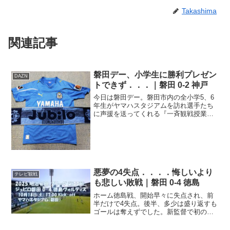
Takashima
関連記事
磐田デー、小学生に勝利プレゼン
DAZN
トできず．．．｜磐田 0-2 神戸
今日は磐田デー。磐田市内の全小学5、6
年生がヤマハスタジアムを訪れ選手たち
に声援を送ってくれる『一斉観戦授業』
の日。1年に1度のジュビロの恒例行事
で、今年で8回目。ちなみに、過去7回の
戦績は5勝2敗と圧倒的な勝率♪おまけにジ
ュビロ磐田は横浜...
悪夢の4失点．．．．悔しいより
テレビ観戦
も悲しい敗戦｜磐田 0-4 徳島
ホーム徳島戦、開始早々に失点され、前
半だけで4失点。後半、多少は盛り返すも
ゴールは奪えずでした。新監督で初のホ
ーム明治安田J2リーグは、今節で第33
節。今日の試合を含めて残り6試合。8位