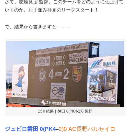
さて、志垣良 新監督、このチームをどのように仕上げて
いくのか、お手並み拝見のリーグスタート！
で、結果から書きますと．．．
試合結果｜磐田 0(PK4-2)0 長野
ジュビロ磐田 0(PK4
2)0 AC長野パルセイロ
–