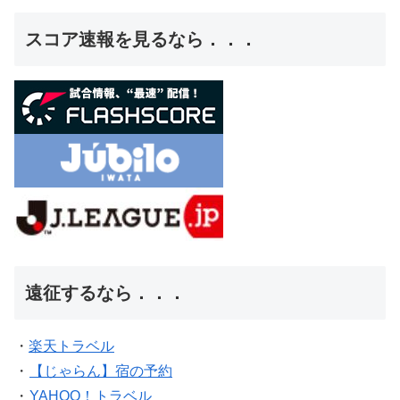
スコア速報を見るなら．．．
遠征するなら．．．
・
楽天トラベル
・
【じゃらん】宿の予約
・
YAHOO！トラベル