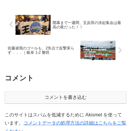
ぱり磐田、良いですねー。残り8試合でジ
ュビロ磐田の勝点が33、...
開幕まで一週間、五反田の決起集会は最
高の夜だった！！
佐藤凌我のゴールも、2失点で反撃実ら
ず．．．｜岐阜 1-2 磐田
コメント
コメントを書き込む
このサイトはスパムを低減するために Akismet を使って
います。
コメントデータの処理方法の詳細はこちらをご覧