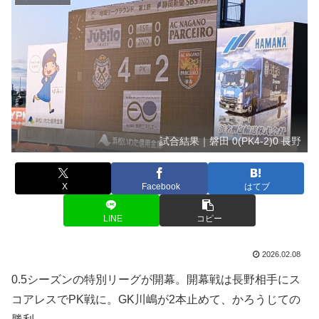
試合結果｜磐田 0(PK4-2)0 長野
X
Facebook
はてブ
LINE
コピー
2026.02.08
0.5シーズンの特別リーグが開幕。開幕戦は長野相手にス
コアレスでPK戦に。GK川嶋が2本止めて、かろうじての