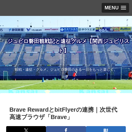
MENU
ジュビロ磐田観戦記と遠征グルメ【関西ジュビリス
ト】
観戦・遠征・グルメ。ジュビロ磐田のある一日をもっと楽しく。
Brave RewardとbitFlyerの連携｜次世代
高速ブラウザ「Brave」