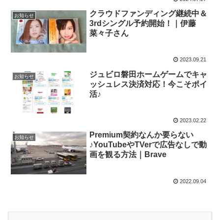
クラウドファンディング継続中＆
お知らせ
3rdシングル予約開始！｜伊藤
菜々子さん
2023.09.21
ジュビロ磐田ホームゲームでキャ
お知らせ
ッシュレス決済対応！今こそポイ
活♪
2023.02.22
Premium契約なんか要らない
お知らせ
♪YouTubeやTVerで広告なしで動
画を観る方法｜Brave
2022.09.04