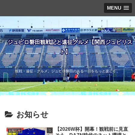
MENU
ジュビロ磐田観戦記と遠征グルメ【関西ジュビリス
ト】
観戦・遠征・グルメ。ジュビロ磐田のある一日をもっと楽しく。
お知らせ
【2026W杯】開幕！観戦前に見直
お知らせ