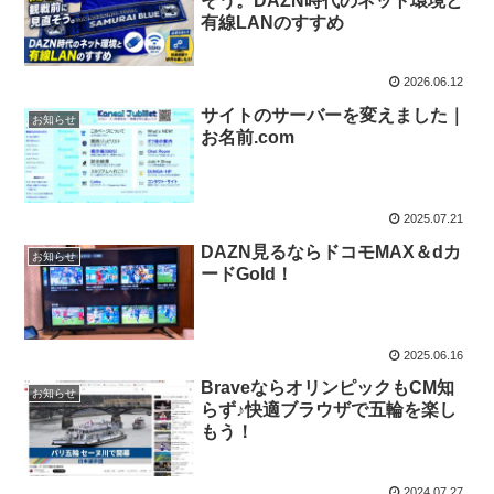
そう。DAZN時代のネット環境と
有線LANのすすめ
2026.06.12
サイトのサーバーを変えました｜
お知らせ
お名前.com
2025.07.21
DAZN見るならドコモMAX＆dカ
お知らせ
ードGold！
2025.06.16
BraveならオリンピックもCM知
お知らせ
らず♪快適ブラウザで五輪を楽し
もう！
2024.07.27