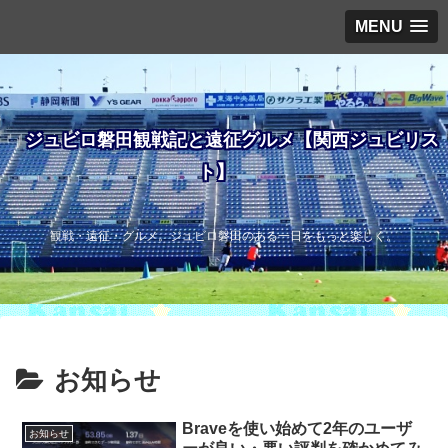
MENU
ジュビロ磐田観戦記と遠征グルメ【関西ジュビリス
ト】
観戦・遠征・グルメ。ジュビロ磐田のある一日をもっと楽しく。
お知らせ
Braveを使い始めて2年のユーザ
お知らせ