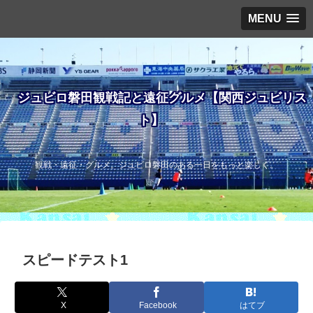
MENU
ジュビロ磐田観戦記と遠征グルメ【関西ジュビリス
ト】
観戦・遠征・グルメ。ジュビロ磐田のある一日をもっと楽しく。
スピードテスト1
X
Facebook
はてブ