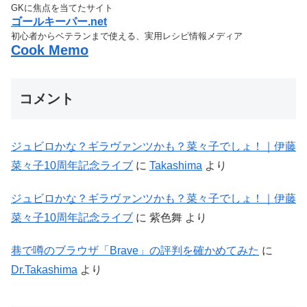
GKに焦点を当てたサイト
ゴールキーパー.net
初心者からベテランまで使える、実用レシピ情報メディア
Cook Memo
コメント
ジュビロかな？ギラヴァンツかも？菜々子でしょ！｜伊藤
菜々子10周年記念ライブ
に
Takashima
より
ジュビロかな？ギラヴァンツかも？菜々子でしょ！｜伊藤
菜々子10周年記念ライブ
に
紫色舞
より
巷で噂のブラウザ「Brave」の評判を確かめてみた
に
Dr.Takashima
より