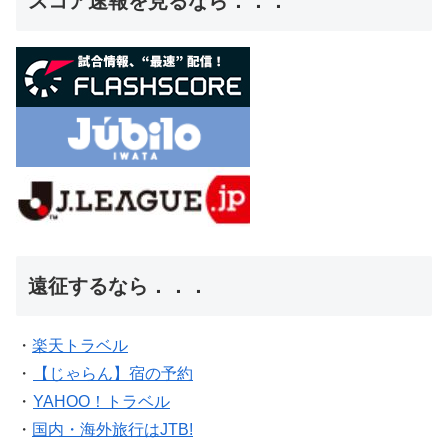
スコア速報を見るなら．．．
遠征するなら．．．
・
楽天トラベル
・
【じゃらん】宿の予約
・
YAHOO！トラベル
・
国内・海外旅行はJTB!