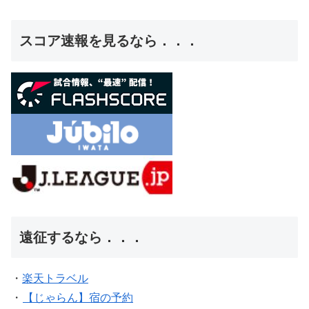
スコア速報を見るなら．．．
遠征するなら．．．
・
楽天トラベル
・
【じゃらん】宿の予約