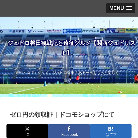
MENU
ジュビロ磐田観戦記と遠征グルメ【関西ジュビリス
ト】
観戦・遠征・グルメ。ジュビロ磐田のある一日をもっと楽しく。
ゼロ円の領収証｜ドコモショップにて
X
Facebook
はてブ