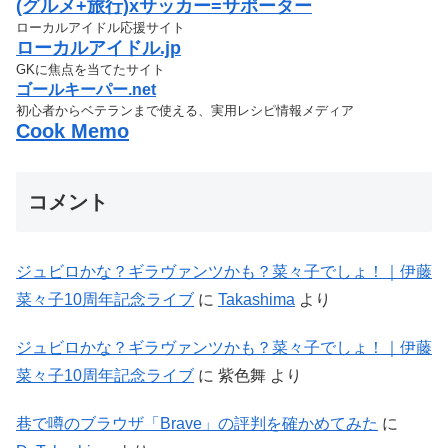
(グルメ+旅行)xサッカー=サポーター
ローカルアイドル応援サイト
ローカルアイドル.jp
GKに焦点を当てたサイト
ゴールキーパー.net
初心者からベテランまで使える、実用レシピ情報メディア
Cook Memo
コメント
ジュビロかな？ギラヴァンツかも？菜々子でしょ！｜伊藤
菜々子10周年記念ライブ
に
Takashima
より
ジュビロかな？ギラヴァンツかも？菜々子でしょ！｜伊藤
菜々子10周年記念ライブ
に
紫色舞
より
巷で噂のブラウザ「Brave」の評判を確かめてみた
に