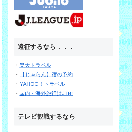
遠征するなら．．．
・
楽天トラベル
・
【じゃらん】宿の予約
・
YAHOO！トラベル
・
国内・海外旅行はJTB!
テレビ観戦するなら