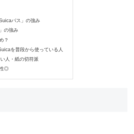
uicaパス」の強み
」の強み
め？
ルSuicaを普段から使っている人
たい人・紙の切符派
性◎