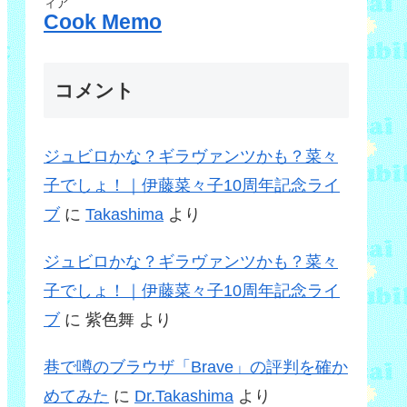
ィア
Cook Memo
コメント
ジュビロかな？ギラヴァンツかも？菜々
子でしょ！｜伊藤菜々子10周年記念ライ
ブ
に
Takashima
より
ジュビロかな？ギラヴァンツかも？菜々
子でしょ！｜伊藤菜々子10周年記念ライ
ブ
に
紫色舞
より
巷で噂のブラウザ「Brave」の評判を確か
めてみた
に
Dr.Takashima
より