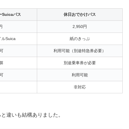
Suicaパス
休日おでかけパス
0円
2,950円
ルSuica
紙のきっぷ
可
利用可能（別途特急券必要）
算
別途乗車券が必要
可
利用可能
非対応
ると違いも結構ありました。