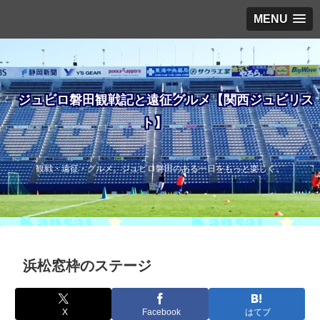
MENU
ジュビロ磐田観戦記と遠征グルメ【関西ジュビリス
ト】
観戦・遠征・グルメ。ジュビロ磐田のある一日をもっと楽しく。
浜松窓枠のステージ
X
Facebook
はてブ