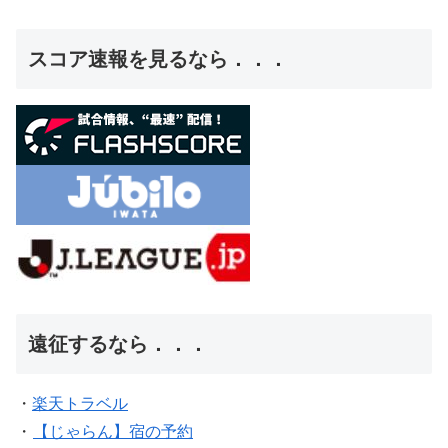
スコア速報を見るなら．．．
遠征するなら．．．
・
楽天トラベル
・
【じゃらん】宿の予約