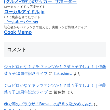
(グルメ+旅行)xサッカー=サポーター
ローカルアイドル応援サイト
ローカルアイドル.jp
GKに焦点を当てたサイト
ゴールキーパー.net
初心者からベテランまで使える、実用レシピ情報メディア
Cook Memo
コメント
ジュビロかな？ギラヴァンツかも？菜々子でしょ！｜伊藤
菜々子10周年記念ライブ
に
Takashima
より
ジュビロかな？ギラヴァンツかも？菜々子でしょ！｜伊藤
菜々子10周年記念ライブ
に
紫色舞
より
巷で噂のブラウザ「Brave」の評判を確かめてみた
に