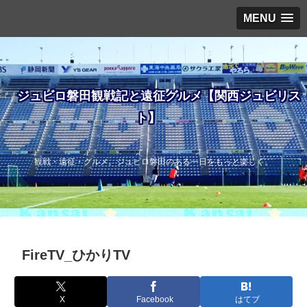
MENU
ジュビロ磐田観戦記と遠征グルメ【関西ジュビリス
ト】
観戦・遠征・グルメ。ジュビロ磐田のある一日をもっと楽しく。
FireTV_ひかりTV
X
Facebook
はてブ