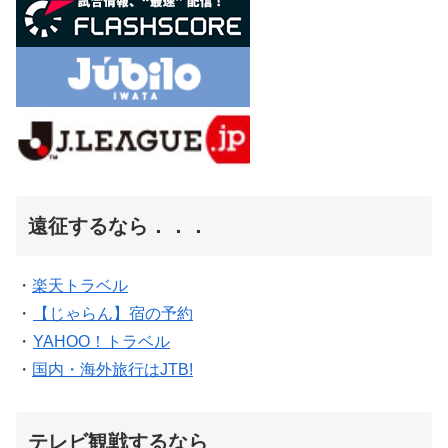
遠征するなら．．．
・
楽天トラベル
・
【じゃらん】宿の予約
・
YAHOO！トラベル
・
国内・海外旅行はJTB!
テレビ観戦するなら