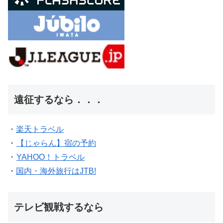
遠征するなら．．．
・
楽天トラベル
・
【じゃらん】宿の予約
・
YAHOO！トラベル
・
国内・海外旅行はJTB!
テレビ観戦するなら