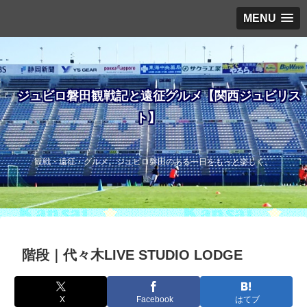
MENU
ジュビロ磐田観戦記と遠征グルメ【関西ジュビリス
ト】
観戦・遠征・グルメ。ジュビロ磐田のある一日をもっと楽しく。
階段｜代々木LIVE STUDIO LODGE
X
Facebook
はてブ