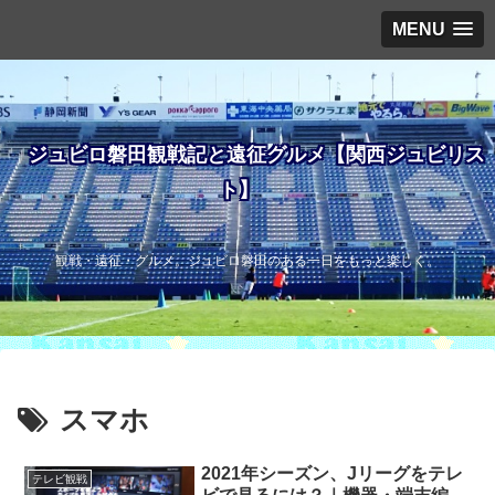
MENU
ジュビロ磐田観戦記と遠征グルメ【関西ジュビリス
ト】
観戦・遠征・グルメ。ジュビロ磐田のある一日をもっと楽しく。
スマホ
2021年シーズン、Jリーグをテレ
テレビ観戦