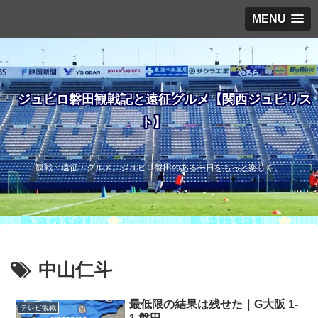
MENU
ジュビロ磐田観戦記と遠征グルメ【関西ジュビリス
ト】
観戦・遠征・グルメ。ジュビロ磐田のある一日をもっと楽しく。
中山仁斗
最低限の結果は残せた｜G大阪 1-
テレビ観戦