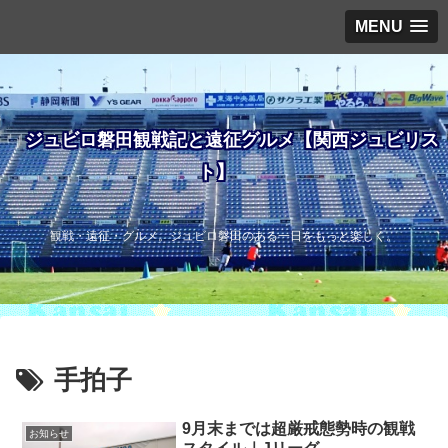
MENU
ジュビロ磐田観戦記と遠征グルメ【関西ジュビリス
ト】
観戦・遠征・グルメ。ジュビロ磐田のある一日をもっと楽しく。
手拍子
9月末までは超厳戒態勢時の観戦
お知らせ