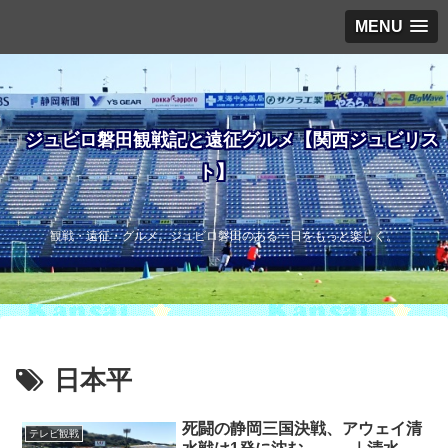
MENU
ジュビロ磐田観戦記と遠征グルメ【関西ジュビリス
ト】
観戦・遠征・グルメ。ジュビロ磐田のある一日をもっと楽しく。
日本平
死闘の静岡三国決戦、アウェイ清
テレビ観戦