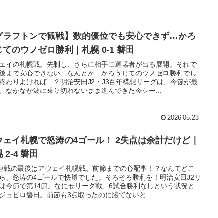
グラフトンで観戦】数的優位でも安心できず…かろ
じてのウノゼロ勝利｜札幌 0-1 磐田
ェイの札幌戦。先制し、さらに相手に退場者が出る展開。それで
後まで安心できない、なんとか・かろうじてのウノゼロ勝利でし
終わりよければ…？明治安田J2・J3百年構想リーグは、今節が最
。なかなか波に乗り切れないまま進んできた今シー...
2026.05.23
ウェイ札幌で怒涛の4ゴール！ 2失点は余計だけど｜
 2-4 磐田
連戦の最後はアウェイ札幌戦。前節までの心配事！？なんてどこ
ら、怒涛の4ゴールで快勝でした。そろそろ勝利を！明治安田J2リ
は今節で第14節。なにせリーグ戦、6試合勝利なしという状況と
ジュビロ磐田。前節も3点取ったのに勝てないと...