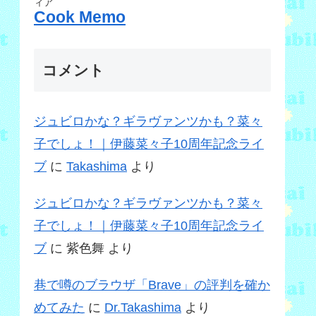
ィア
Cook Memo
コメント
ジュビロかな？ギラヴァンツかも？菜々
子でしょ！｜伊藤菜々子10周年記念ライ
ブ
に
Takashima
より
ジュビロかな？ギラヴァンツかも？菜々
子でしょ！｜伊藤菜々子10周年記念ライ
ブ
に
紫色舞
より
巷で噂のブラウザ「Brave」の評判を確か
めてみた
に
Dr.Takashima
より