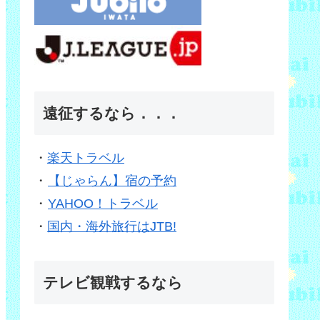
遠征するなら．．．
・
楽天トラベル
・
【じゃらん】宿の予約
・
YAHOO！トラベル
・
国内・海外旅行はJTB!
テレビ観戦するなら