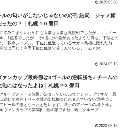
2025.05.06
ールの匂いがしないじゃないの(汗) 結局、ジャメ頼
ったの？｜札幌 1-0 磐田
に沈みこまないためにも大事な大事な札幌戦でしたが．．．ノー
ル。1点差でしたが、それ以上の差があったような気も。下位との
な一戦今シーズン、下位に低迷しているサガン鳥栖に敗れた前
今節は同じく今季下位に低迷で苦しんでいるチームと対...
2024.05.16
ヴァンカップ最終節は3ゴールの逆転勝ち♪ チームの
性化にはなったよね｜札幌 2-3 磐田
グループステージ敗退が決まっているルヴァンカップですが、最
は逆転で勝利！リーグ戦の出場機会に恵まれていない選手には、
アピールの場となったと思います。選手のアピールの場今日は
Cルヴァンカップの第6節、最終節ですね。既にグループ...
2023.06.18