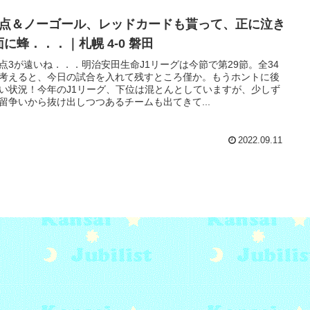
失点＆ノーゴール、レッドカードも貰って、正に泣き
面に蜂．．．｜札幌 4-0 磐田
点3が遠いね．．．明治安田生命J1リーグは今節で第29節。全34
考えると、今日の試合を入れて残すところ僅か。もうホントに後
い状況！今年のJ1リーグ、下位は混とんとしていますが、少しず
留争いから抜け出しつつあるチームも出てきて...
2022.09.11