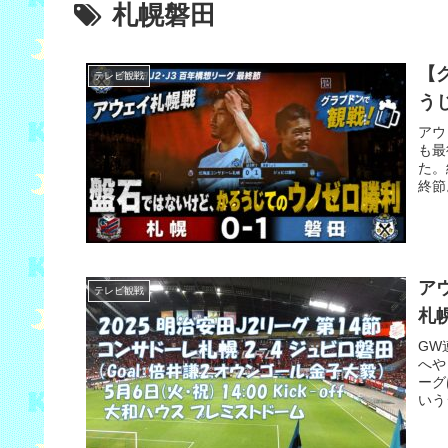
札幌磐田
【
テレビ観戦
う
アウ
も最
た。
終節
ア
テレビ観戦
札幌
GW
へや
ーグ
いう