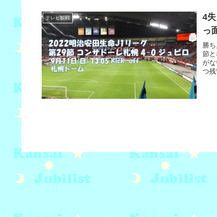
4
テレビ観戦
っ
勝ち
節と
がな
つ残