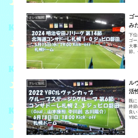
ゴ
テレビ観戦
みだ
下位
ゴー
大事
節。
ル
テレビ観戦
活
既に
終節
良い
YB