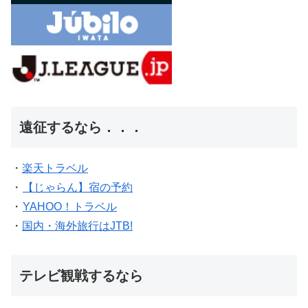
遠征するなら．．．
・
楽天トラベル
・
【じゃらん】宿の予約
・
YAHOO！トラベル
・
国内・海外旅行はJTB!
テレビ観戦するなら