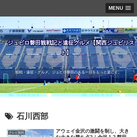
MENU
ジュビロ磐田観戦記と遠征グルメ【関西ジュビリス
ト】
観戦・遠征・グルメ。ジュビロ磐田のある一日をもっと楽しく。
石川西部
アウェイ金沢の激闘を制し、大き
テレビ観戦