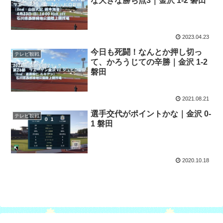
な大きな勝ち点3｜金沢 1-2 磐田
2023.04.23
今日も死闘！なんとか押し切っ
テレビ観戦
て、かろうじての辛勝｜金沢 1-2
磐田
2021.08.21
選手交代がポイントかな｜金沢 0-
テレビ観戦
1 磐田
2020.10.18