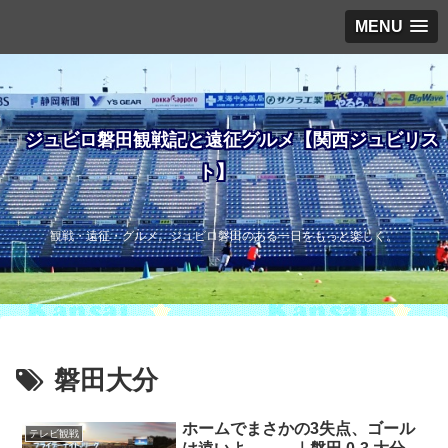
MENU
ジュビロ磐田観戦記と遠征グルメ【関西ジュビリス
ト】
観戦・遠征・グルメ。ジュビロ磐田のある一日をもっと楽しく。
磐田大分
ホームでまさかの3失点、ゴール
テレビ観戦