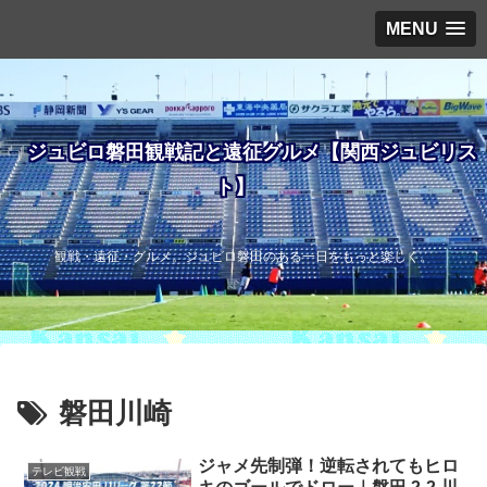
MENU
ジュビロ磐田観戦記と遠征グルメ【関西ジュビリス
ト】
観戦・遠征・グルメ。ジュビロ磐田のある一日をもっと楽しく。
磐田川崎
ジャメ先制弾！逆転されてもヒロ
テレビ観戦