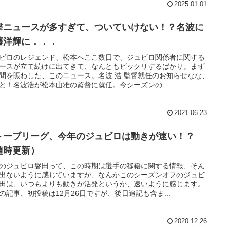
2025.01.01
撃ニュースが多すぎて、ついていけない！？名波に
藤洋輝に．．．
ビロのレジェンド、松本へここ数日で、ジュビロ関係者に関する
ースが立て続けに出てきて、なんともビックリするばかり。まず
間を賑わした、このニュース。名波 浩 監督就任のお知らせなな、
と！名波浩が松本山雅の監督に就任。今シーズンの...
2021.06.23
トーブリーグ、今年のジュビロは動きが速い！？
随時更新）
のジュビロ磐田って、この時期は選手の移籍に関する情報、そん
出ないように感じていますが、なんかこのシーズンオフのジュビ
田は、いつもよりも動きが活発というか、速いように感じます。
の記事、初投稿は12月26日ですが、後日追記も含ま...
2020.12.26