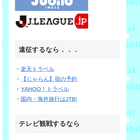
遠征するなら．．．
・
楽天トラベル
・
【じゃらん】宿の予約
・
YAHOO！トラベル
・
国内・海外旅行はJTB!
テレビ観戦するなら