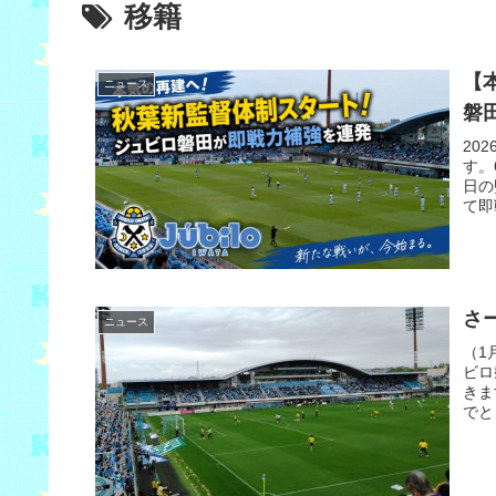
移籍
【
ニュース
磐
20
す。
日の
て即
さ
ニュース
（1
ビロ
きま
でと