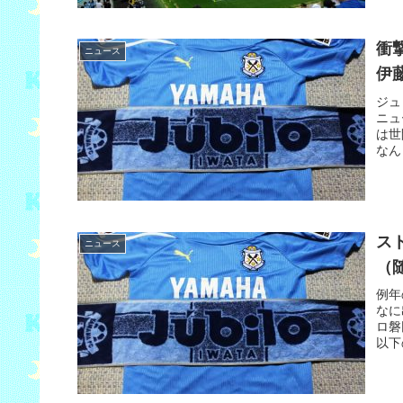
衝
ニュース
伊
ジュ
ニュ
は世
なん
ス
ニュース
（
例年
なに
ロ磐
以下