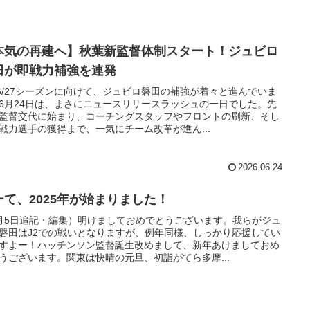
本気の再建へ】秋葉新監督体制スタート！ジュビロ
田が即戦力補強を連発
26/27シーズンに向けて、ジュビロ磐田の補強が着々と進んでいま
6月24日は、まさにニュースリリースラッシュの一日でした。先
監督交代に始まり、コーチングスタッフやフロントの刷新、そし
戦力選手の獲得まで、一気にチーム改革が進ん...
2026.06.24
ーて、2025年が始まりました！
月5日追記・編集）明けましておめでとうございます。我らがジュ
磐田はJ2での戦いとなりますが、例年同様、しっかり応援してい
すよー！ハッチンソン監督誕生改めまして、新年あけましておめ
うございます。関東は快晴の元旦、初詣がてら多摩...