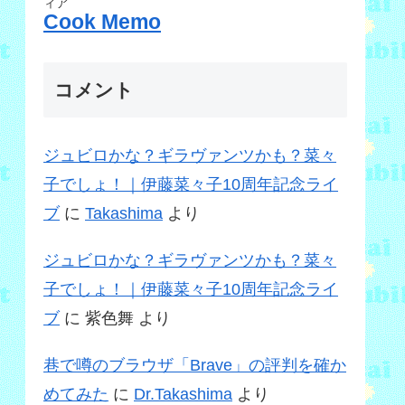
ィア
Cook Memo
コメント
ジュビロかな？ギラヴァンツかも？菜々
子でしょ！｜伊藤菜々子10周年記念ライ
ブ
に
Takashima
より
ジュビロかな？ギラヴァンツかも？菜々
子でしょ！｜伊藤菜々子10周年記念ライ
ブ
に
紫色舞
より
巷で噂のブラウザ「Brave」の評判を確か
めてみた
に
Dr.Takashima
より