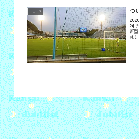
つ
ニュース
20
利で
新型
厳し