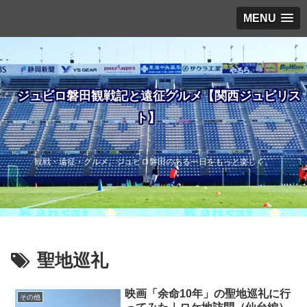
MENU
ジュビロ磐田観戦記と遠征グルメ【関西ジュビリス
ト】
観戦・遠征・グルメ。ジュビロ磐田のある一日をもっと楽しく。
聖地巡礼
映画「余命10年」の聖地巡礼に行
その他