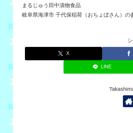
まるじゅう田中漬物食品
岐阜県海津市 千代保稲荷（おちょぼさん）の
シ
X
LINE
Takash