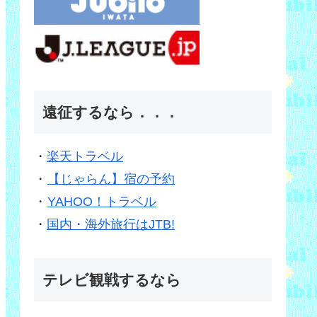
遠征するなら．．．
・
楽天トラベル
・
【じゃらん】宿の予約
・
YAHOO！トラベル
・
国内・海外旅行はJTB!
テレビ観戦するなら