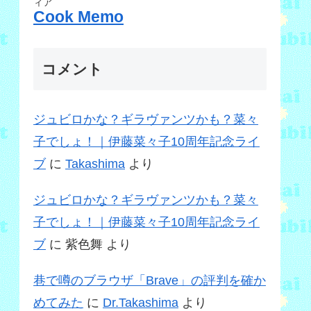
ィア
Cook Memo
コメント
ジュビロかな？ギラヴァンツかも？菜々
子でしょ！｜伊藤菜々子10周年記念ライ
ブ
に
Takashima
より
ジュビロかな？ギラヴァンツかも？菜々
子でしょ！｜伊藤菜々子10周年記念ライ
ブ
に
紫色舞
より
巷で噂のブラウザ「Brave」の評判を確か
めてみた
に
Dr.Takashima
より