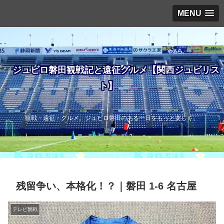
MENU
ジュビロ磐田観戦記と遠征グルメ【関西ジュビリス
ト】
観戦・遠征・グルメ。ジュビロ磐田のある一日をもっと楽しく。
残留争い、本格化！？｜磐田 1-6 名古屋
テレビ観戦