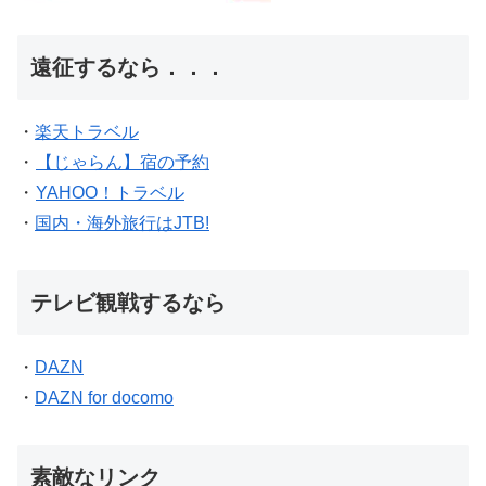
遠征するなら．．．
・
楽天トラベル
・
【じゃらん】宿の予約
・
YAHOO！トラベル
・
国内・海外旅行はJTB!
テレビ観戦するなら
・
DAZN
・
DAZN for docomo
素敵なリンク