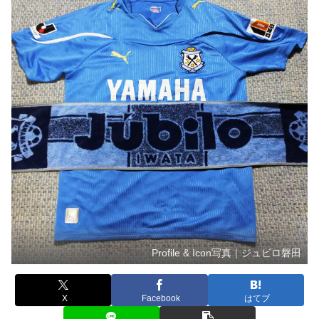
Profile & Icon写真｜ジュビロ磐田
X
Facebook
はてブ