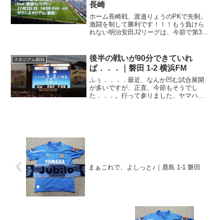
長崎
ホーム長崎戦、渡邉りょうのPKで先制。
激闘を制して勝利です！！！もう負けら
れない明治安田J2リーグは、今節で第35
節。残り試合は今日を含めて4試合。さ
ぁ、どうなる昇格レース、どうなるジュ
ビロ！？今節はホーム、ヤマハスタジア
後半の戦いが90分できていれ
スタジアム観戦
ム(磐田)にV･フ...
ば．．．｜磐田 1-2 横浜FM
ふぅ．．．．最近、なんか凹む試合展開
が多いですが、正直、今節もそうでし
た．．．。行って参りました、ヤマハス
タジアム（磐田）。恥ずかしながら、久
しぶりのホームゲーム観戦でした。やっ
ぱり磐田、良いですねー。残り8試合でジ
ュビロ磐田の勝点が33、...
まぁこれで、よしっと♪｜鹿島 1-1 磐田