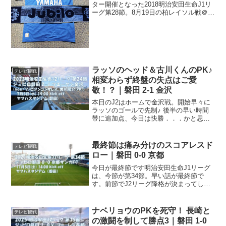
ター開催となった2018明治安田生命J1リ
ーグ第28節。8月19日の柏レイソル戦＠ヤ
マスタ以来、リーグ戦では6試合、勝ち星
の無いジュビロ。相手も残留争い真っ只
中の湘南ベルマーレではありますが、つ
い先日のル...
ラッソのヘッド＆古川くんのPK♪
テレビ観戦
相変わらず終盤の失点はご愛
敬！？｜磐田 2-1 金沢
本日のJ2はホームで金沢戦。開始早々に
ラッソのゴールで先制♪ 後半の早い時間
帯に追加点、今日は快勝．．．かと思い
きや、終盤に失点して1点差、終わってみ
れば冷や冷やの勝利でした。ホーム3連戦
明治安田生命J2リーグは、本日で第24
最終節は痛み分けのスコアレスド
テレビ観戦
節。先週水曜日...
ロー｜磐田 0-0 京都
今日が最終節です明治安田生命J1リーグ
は、今節が第34節。早い話が最終節で
す。前節でJ2リーグ降格が決まってしま
ったジュビロ磐田ではありますが、今節
はホーム、ヤマハスタジアム磐田ですの
で、最後は勝利で気持ち良く終えたいと
ナベリョウのPKを死守！ 長崎と
テレビ観戦
ころです。今節は、ジ...
の激闘を制して勝点3｜磐田 1-0