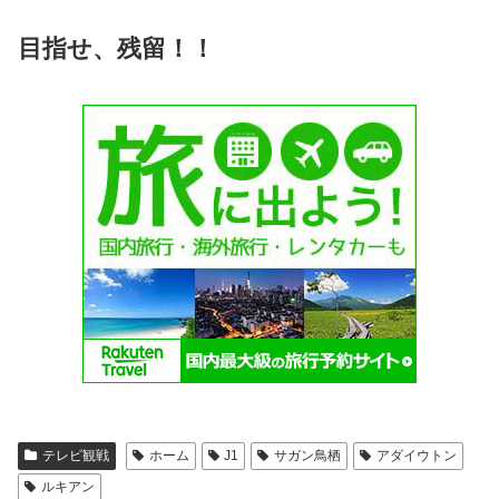
目指せ、残留！！
テレビ観戦
ホーム
J1
サガン鳥栖
アダイウトン
ルキアン