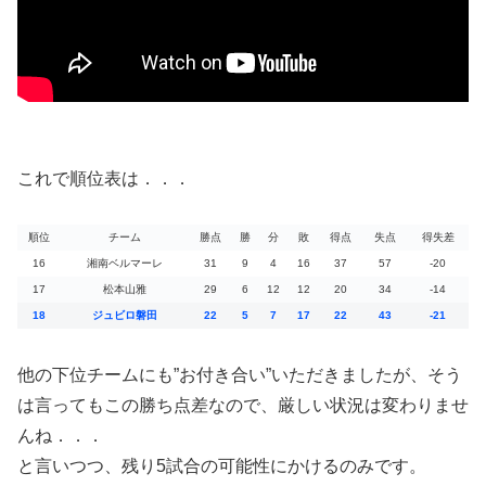
これで順位表は．．．
順位
チーム
勝点
勝
分
敗
得点
失点
得失差
16
湘南ベルマーレ
31
9
4
16
37
57
-20
17
松本山雅
29
6
12
12
20
34
-14
18
ジュビロ磐田
22
5
7
17
22
43
-21
他の下位チームにも”お付き合い”いただきましたが、そう
は言ってもこの勝ち点差なので、厳しい状況は変わりませ
んね．．．
と言いつつ、残り5試合の可能性にかけるのみです。