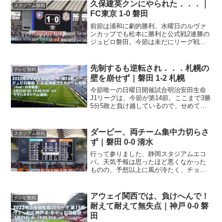
久保建英クンにやられた．．．｜
スタジアム観戦
FC東京 1-0 磐田
前節は浦和に劇的勝利、水曜日のルヴァ
ンカップでも松本に勝利と公式戦2連勝の
ジュビロ磐田。今節は未だにリーグ戦無
敗のFC東京にアウェイで対戦。Nice
Game！ but, 久保クンに．．．少し肌寒
いながらも快晴の味の素スタジアムには3
先制するも逆転され．．．札幌の
テレビ観戦
万人の...
壁を崩せず｜磐田 1-2 札幌
今節唯一の日曜日開催試合明治安田生命
J1リーグは、今節が第14節。ここまで3勝
5分5敗と負け越しているので、せめて、1
勝1分1敗ペースくらいに持って行きたい
ところ。今節はホーム、ヤマハスタジア
ム(磐田)にコンサドーレ札幌を迎え撃つ一
ダービー、両チーム集中力切らさ
スタジアム観戦
戦。スタ...
ず｜磐田 0-0 清水
行って参りました、静岡スタジアムエコ
パ。天気予報は思ったほど悪くなかった
ものの、予想以上に風が冷たく、チョッ
ピリ寒いスタジアム。良かった、ヒート
テック着て行って。まずは厄除け・腹ご
しらえ一緒に遠征した友人から貰ったの
アウェイ関西では、負けへんで！
テレビ観戦
は．．．厄除 法多山名物...
耐えて耐えて無失点｜神戸 0-0 磐
田