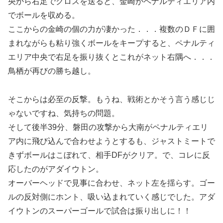
央から右足でクロスを送ると、金崎がペナルティエリア内
でボールを収める。
ここからの金崎の個の力が凄かった．．．複数のＤＦに囲
まれながらも粘り強くボールをキープすると、ペナルティ
エリア中央で右足を振り抜くとこれがネット右隅へ．．．
鳥栖が再びの勝ち越し。
そこからは必至の反撃。もうね、戦術とかそう言う感じじ
ゃないですね、気持ちの問題。
そして後半39分、磐田の攻撃から大南がペナルティエリ
ア内に飛び込んで合わせようとするも、ジャストミートで
きずボールはこぼれて、相手DFがクリア。で、コレに反
応したのがアダイウトン。
オーバーヘッドで見事に合わせ、ネット左を揺らす。ゴー
ルの反対側にホント、吸い込まれていく感じでした。アダ
イウトンのスーパーゴールで試合は振り出しに！！