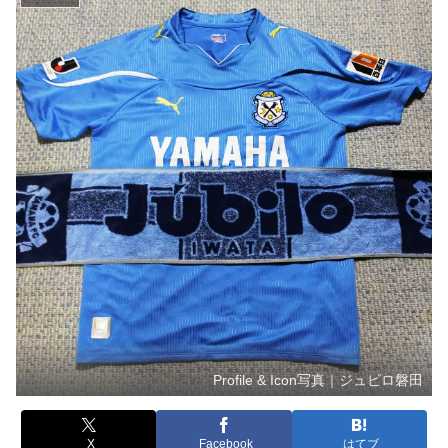
Profile & Icon写真｜ジュビロ磐田
X
Facebook
はてブ