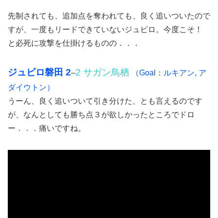
先制されても、追加点を奪われても、良く追いついたので
すが、一度もリードできていないジュビロ。今度こそ！
と必死に攻撃を仕掛けるものの．．．
ジュビロ磐田 2
2 サガン鳥栖
–
（Goal：ルキアン, ア
ダイウトン）
うーん、良く追いついて引き分けた、とも言えるのです
が、なんとしても勝ち点３が欲しかったところでドロ
ー．．．痛いですね。