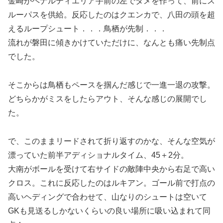
金崎がペナルティエリア手前の左でタメを作って、前にス
ルーパスを供給。反応したのはクエンカで、八田の頭を超
えるループシュート．．．鳥栖が先制．．．
流れが磐田に傾きかけていただけに、なんとも痛い先制点
でした。
そこからは鳥栖もペースを掴んだ感じで一進一退の攻撃。
どちらかがミスをしたらアウト、そんな感じの展開でし
た。
で、このままリードされて折り返すのかな、そんな空気が
漂っていた前半アディショナルタイム、45＋2分。
大南がボールを受けて右サイドの敵陣中央から右足で高い
クロス。これに反応したのはルキアン。ゴール前で打点の
高いヘディングで合わせて、山なりのシュートは空いて
GKも見送るしかないくらいの良い場所に吸い込まれて同