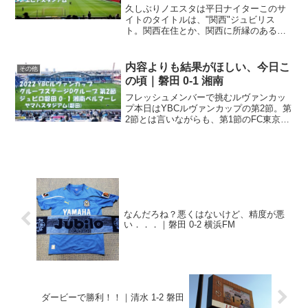
久しぶりノエスタは平日ナイターこのサ
イトのタイトルは、"関西"ジュビリス
ト。関西在住とか、関西に所縁のあるジ
ュビロサポーターが集まってオフ会を開
催したところが発端で、この名前になっ
ています。今となっては、別に関西に縁
内容よりも結果がほしい、今日こ
その他
も所縁もない方も多いので...
の頃｜磐田 0-1 湘南
フレッシュメンバーで挑むルヴァンカッ
プ本日はYBCルヴァンカップの第2節。第
2節とは言いながらも、第1節のFC東京戦
がコロナの影響で中止となったので、実
質、カップ戦の開幕戦。まぁ正直なとこ
ろ、カップ戦よりもリーグ戦に集中して
ほしいところ．．...
なんだろね？悪くはないけど、精度が悪
い．．．｜磐田 0-2 横浜FM
ダービーで勝利！！｜清水 1-2 磐田