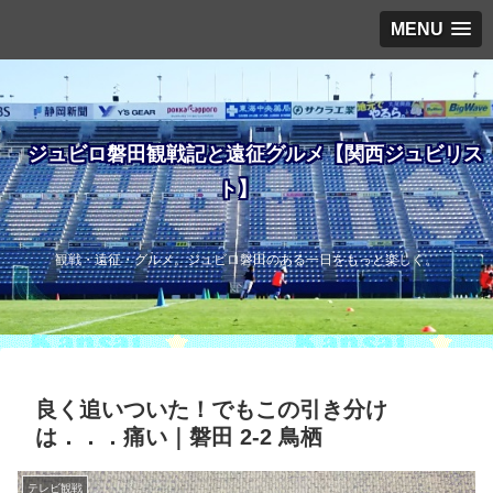
MENU
ジュビロ磐田観戦記と遠征グルメ【関西ジュビリス
ト】
観戦・遠征・グルメ。ジュビロ磐田のある一日をもっと楽しく。
良く追いついた！でもこの引き分け
は．．．痛い｜磐田 2-2 鳥栖
テレビ観戦