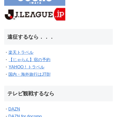
遠征するなら．．．
・
楽天トラベル
・
【じゃらん】宿の予約
・
YAHOO！トラベル
・
国内・海外旅行はJTB!
テレビ観戦するなら
・
DAZN
・
DAZN for docomo