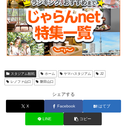
スタジアム観戦
ホーム
ヤマハスタジアム
J2
レノファ山口
磐田山口
シェアする
X
Facebook
はてブ
LINE
コピー