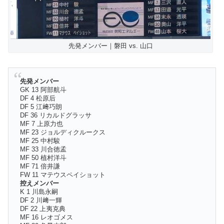
先発メンバー｜磐田 vs. 山口
先発メンバー
GK 13 阿部航斗
DF 4 松原后
DF 5 江﨑巧朗
DF 36 リカルドグラッサ
MF 7 上原力也
MF 23 ジョルディクルークス
MF 25 中村駿
MF 33 川合徳孟
MF 50 植村洋斗
MF 71 倍井謙
FW 11 マテウスペイショット
控えメンバー
K 1 川島永嗣
DF 2 川﨑一輝
DF 22 上夷克典
MF 16 レオゴメス