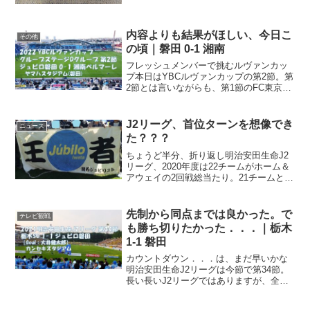
内容よりも結果がほしい、今日こ
その他
の頃｜磐田 0-1 湘南
フレッシュメンバーで挑むルヴァンカッ
プ本日はYBCルヴァンカップの第2節。第
2節とは言いながらも、第1節のFC東京戦
がコロナの影響で中止となったので、実
質、カップ戦の開幕戦。まぁ正直なとこ
ろ、カップ戦よりもリーグ戦に集中して
J2リーグ、首位ターンを想像でき
ニュース
ほしいところ．．...
た？？？
ちょうど半分、折り返し明治安田生命J2
リーグ、2020年度は22チームがホーム＆
アウェイの2回戦総当たり。21チームと2
回ずつ対戦するので、全部で42節。昨日
が第21節ということで、ちょうど半分、
折り返しということになります。振り返
先制から同点までは良かった。で
テレビ観戦
ってみま...
も勝ち切りたかった．．．｜栃木
1-1 磐田
カウントダウン．．．は、まだ早いかな
明治安田生命J2リーグは今節で第34節。
長い長いJ2リーグではありますが、全部
で42節ということを考えると、もう残り
の試合数は一桁。ジュビロは昇格圏内の2