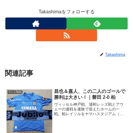
Takashimaをフォローする
Takashima
関連記事
昌也＆嘉人、この二人のゴールで
テレビ観戦
勝利は大きい！｜磐田 2-0 柏
ヴィッセル神戸戦、浦和レッズ戦とアウ
ェーの連戦を連敗で迎えたホームの一
戦。柏レイソルをヤマハスタジアム（磐
田）に迎え撃つ、大事な大事な一戦。い
つもなら中盤でゲームと組み立てる田口
泰士が今日は警告の累積で出場停止。ス
タメンを見てみますと、上原...