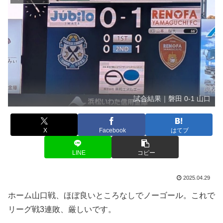
試合結果｜磐田 0-1 山口
X
Facebook
はてブ
LINE
コピー
2025.04.29
ホーム山口戦、ほぼ良いところなしでノーゴール。これで
リーグ戦3連敗、厳しいです。