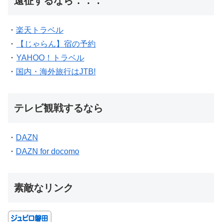
遠征するなら．．．
・
楽天トラベル
・
【じゃらん】宿の予約
・
YAHOO！トラベル
・
国内・海外旅行はJTB!
テレビ観戦するなら
・
DAZN
・
DAZN for docomo
素敵なリンク