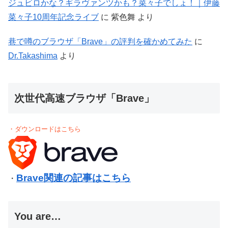
ジュビロかな？ギラヴァンツかも？菜々子でしょ！｜伊藤
菜々子10周年記念ライブ
に
紫色舞
より
巷で噂のブラウザ「Brave」の評判を確かめてみた
に
Dr.Takashima
より
次世代高速ブラウザ「Brave」
・ダウンロードはこちら
Brave関連の記事はこちら
・
You are…