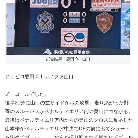
試合結果｜磐田 0-1 山口
ジュビロ磐田 0-1 レノファ山口
ノーゴールでした。
後半21分に山口の左サイドからの攻撃。走りあがった野
寄のスルーパスがペナルティエリア内の奥山につながる。
最後はペナルティエリア内からの奥山のクロスに反応した
山本桜がペナルティエリア中央でDFの前に出てシュート
を決めてゴール．．．なんか振り回されて崩されてゴール