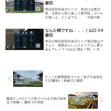
磐田
明治安田生命J2リーグ、気付けば第22
節。今節から折り返して後半戦。ゴール
が遠いよ、どこまでも．．．今節の相手
は、まだ新型コロナでステイホームに入
る直前の開幕戦で小川航基の2ゴールで快
勝したモンテディオ山形。アウェイNDソ
なんか雑ですね．．．｜山口 3-0
テレビ観戦
フトスタジアムに乗...
磐田
本日の明治安田生命J2リーグ第23節はア
ウェイ、維新みらいふスタジアムに乗り
込んでレノファ山口に挑む一戦。いきな
り出ばなをくじかれ、叩きのめさ
れ．．．今節のスタメンは．．．先発メ
ンバーGK 1 八田直樹DF 3 大井健太郎DF
24 小川大...
ラッソが復帰後初ゴール！金子の追加点
で2-0勝利♪｜鳥栖 0-2 磐田
藤原クンのJリーグ初ゴール＆力也の追加
点で快勝♪｜磐田 2-0 秋田