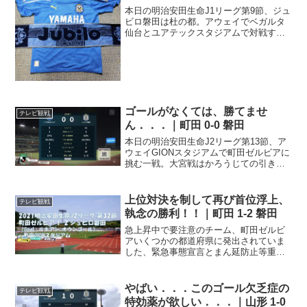
本日の明治安田生命J1リーグ第9節、ジュ
ビロ磐田は杜の都。アウェイでベガルタ
仙台とユアテックスタジアムで対戦する
一戦。お金もないけど、時間もない今日
この頃．．．仕方がないから本日もDAZN
でテレビ観戦。何せ、9試合で5失点とい
う好守のベガル...
ゴールがなくては、勝てませ
テレビ観戦
ん．．．｜町田 0-0 磐田
本日の明治安田生命J2リーグ第13節、ア
ウェイGIONスタジアムで町田ゼルビアに
挑む一戦。大宮戦はかろうじての引き分
け、千葉戦は敗戦と勝利から遠のいてい
るので、なんとしても勝利が欲しい一
戦。職場からの帰り道．．．今の私の職
上位対決を制して再び首位浮上、
テレビ観戦
場は、八王子みなみ...
執念の勝利！！｜町田 1-2 磐田
急上昇中で要注意のチーム、町田ゼルビ
アいくつかの都道府県に発出されていま
した、緊急事態宣言とまん延防止等重点
措置。9月末に全国ですべて解除されまし
て、久方ぶりに、何も出ていない状況と
なりました。とはいえ、平穏な生活には
やばい．．．このゴール欠乏症の
テレビ観戦
まだまだ遠いのですが、...
特効薬が欲しい．．．｜山形 1-0