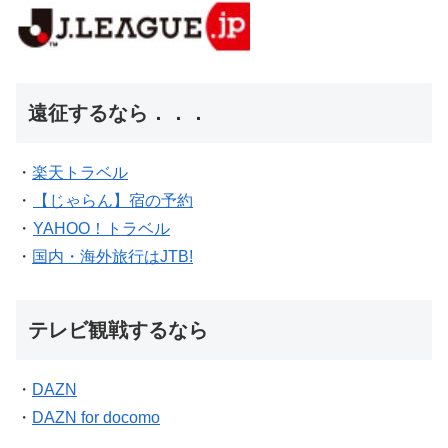
遠征するなら．．．
・
楽天トラベル
・
【じゃらん】宿の予約
・
YAHOO！トラベル
・
国内・海外旅行はJTB!
テレビ観戦するなら
・
DAZN
・
DAZN for docomo