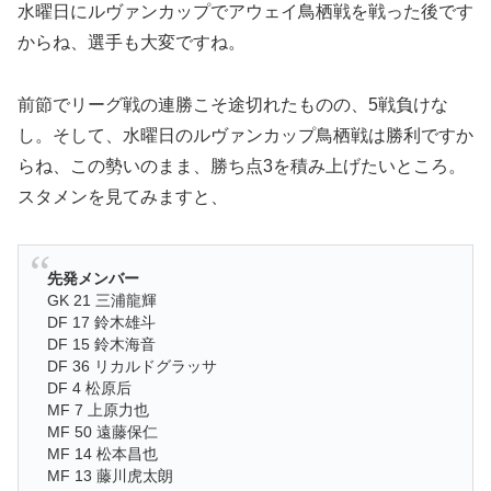
水曜日にルヴァンカップでアウェイ鳥栖戦を戦った後です
からね、選手も大変ですね。
前節でリーグ戦の連勝こそ途切れたものの、5戦負けな
し。そして、水曜日のルヴァンカップ鳥栖戦は勝利ですか
らね、この勢いのまま、勝ち点3を積み上げたいところ。
スタメンを見てみますと、
先発メンバー
GK 21 三浦龍輝
DF 17 鈴木雄斗
DF 15 鈴木海音
DF 36 リカルドグラッサ
DF 4 松原后
MF 7 上原力也
MF 50 遠藤保仁
MF 14 松本昌也
MF 13 藤川虎太朗