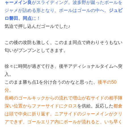
ャーメイン良
がスライディング。波多野が蹴ったボールを
ジャメが詰める形となり、ボールはゴールの中へ。
ジュビ
ロ磐田、同点
に！
気迫で押し込んだゴールでした♪
この後の攻防も激しく、このまま同点で終わりそうもない
匂いがプンプンとしてきます。
徐々に時間が過ぎて行き、後半アディショナルタイムへ突
入。
このまま勝ち点1を分け合うのかなと思った、
後半の50
分。
長崎のゴールキックからの流れで増山が右サイドの相手陣
深い位置からファーサイドにクロス
を供給。反応した
都倉
は頭で中央に折り返す。ニアサイドのジャーメインがクリ
アできず、ゴールエリア内にボールが流れると、いち早く