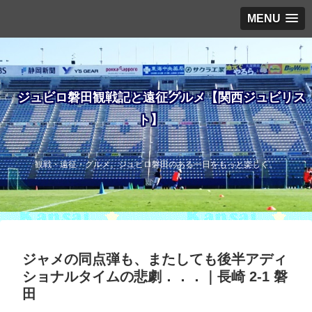
MENU
ジュビロ磐田観戦記と遠征グルメ【関西ジュビリス
ト】
観戦・遠征・グルメ。ジュビロ磐田のある一日をもっと楽しく。
ジャメの同点弾も、またしても後半アディ
ショナルタイムの悲劇．．．｜長崎 2-1 磐
田