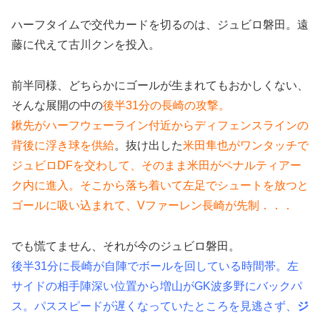
ハーフタイムで交代カードを切るのは、ジュビロ磐田。遠
藤に代えて古川クンを投入。
前半同様、どちらかにゴールが生まれてもおかしくない、
そんな展開の中の
後半31分の長崎の攻撃。
鍬先がハーフウェーライン付近からディフェンスラインの
背後に浮き球を供給
。抜け出した
米田隼也がワンタッチで
ジュビロDFを交わして、そのまま米田がペナルティアー
ク内に進入。そこから落ち着いて左足でシュートを放つと
ゴールに吸い込まれて、Vファーレン長崎が先制．．．
でも慌てません、それが今のジュビロ磐田。
後半31分に長崎が自陣でボールを回している時間帯。左
サイドの相手陣深い位置から増山がGK波多野にバックパ
ス。パススピードが遅くなっていたところを見逃さず、
ジ