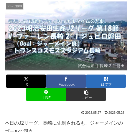
テレビ観戦
試合結果 ｜長崎 2-1 磐田
X
Facebook
はてブ
LINE
コピー
2023.05.27
2023.05.28
本日のJ2リーグ、長崎に先制されるも、ジャーメインの
ゴールで同点。