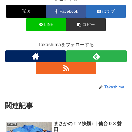
X
Facebook
はてブ
LINE
コピー
Takashimaをフォローする
Takashima
関連記事
まさかの！？快勝♪｜仙台 0-3 磐
DAZN
田