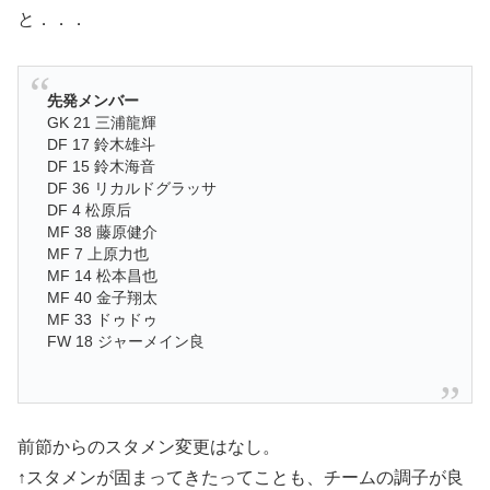
と．．．
先発メンバー
GK 21 三浦龍輝
DF 17 鈴木雄斗
DF 15 鈴木海音
DF 36 リカルドグラッサ
DF 4 松原后
MF 38 藤原健介
MF 7 上原力也
MF 14 松本昌也
MF 40 金子翔太
MF 33 ドゥドゥ
FW 18 ジャーメイン良
前節からのスタメン変更はなし。
↑スタメンが固まってきたってことも、チームの調子が良