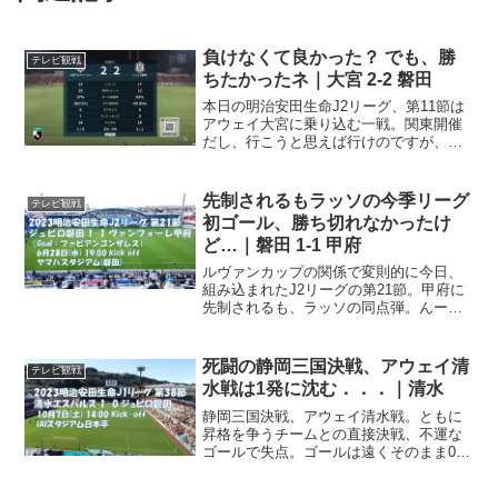
負けなくて良かった？ でも、勝
テレビ観戦
ちたかったネ｜大宮 2-2 磐田
本日の明治安田生命J2リーグ、第11節は
アウェイ大宮に乗り込む一戦。関東開催
だし、行こうと思えば行けのですが、今
は「超厳戒態勢時の観戦スタイル」とい
うことで、アウェイサポーターは入場
NG。今まで、悩んだときは行くとき。時
先制されるもラッソの今季リーグ
テレビ観戦
間があるなら、遠征！...
初ゴール、勝ち切れなかったけ
ど…｜磐田 1-1 甲府
ルヴァンカップの関係で変則的に今日、
組み込まれたJ2リーグの第21節。甲府に
先制されるも、ラッソの同点弾。んー、
でも勝ち切りたかったなー。少々タイト
なスケジュール明治安田生命J2リーグは
前節で後半戦スタート．．．えっと、第
死闘の静岡三国決戦、アウェイ清
テレビ観戦
22節なので間違い...
水戦は1発に沈む．．．｜清水
静岡三国決戦、アウェイ清水戦。ともに
昇格を争うチームとの直接決戦、不運な
ゴールで失点。ゴールは遠くそのまま0-1
の黒星．．．この時期に、この相手！明
治安田生命J2リーグは今節で第38節。今