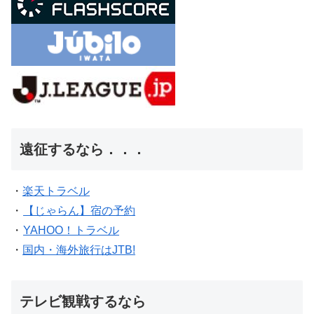
遠征するなら．．．
・
楽天トラベル
・
【じゃらん】宿の予約
・
YAHOO！トラベル
・
国内・海外旅行はJTB!
テレビ観戦するなら