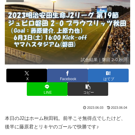
試合結果｜磐田 2-0 秋田
X
Facebook
はてブ
LINE
コピー
2023.06.03
2023.06.04
本日のJ2はホーム秋田戦。前半こそ無得点でしたけど、
後半に藤原君とリキヤのゴールで快勝です♪