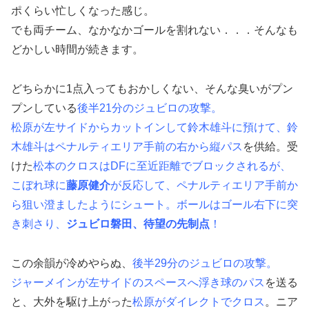
ポくらい忙しくなった感じ。
でも両チーム、なかなかゴールを割れない．．．そんなも
どかしい時間が続きます。
どちらかに1点入ってもおかしくない、そんな臭いがプン
プンしている
後半21分のジュビロの攻撃。
松原が左サイドからカットインして鈴木雄斗に預けて、鈴
木雄斗はペナルティエリア手前の右から縦パス
を供給。受
けた
松本のクロスはDFに至近距離でブロックされるが、
こぼれ球に
藤原健介
が反応して、ペナルティエリア手前か
ら狙い澄ましたようにシュート。ボールはゴール右下に突
き刺さり、
ジュビロ磐田、待望の先制点
！
この余韻が冷めやらぬ、
後半29分のジュビロの攻撃。
ジャーメインが左サイドのスペースへ浮き球のパス
を送る
と、大外を駆け上がった
松原がダイレクトでクロス
。ニア