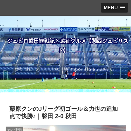
MENU
ジュビロ磐田観戦記と遠征グルメ【関西ジュビリス
ト】
観戦・遠征・グルメ。ジュビロ磐田のある一日をもっと楽しく。
藤原クンのJリーグ初ゴール＆力也の追加
点で快勝♪｜磐田 2-0 秋田
テレビ観戦