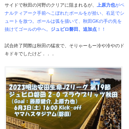
サイドで秋田の河野のクリアに阻まれるが、
上原力也
が
ペ
ナルティアーク手前へこぼれたボールをが拾い、右足でシ
ュートを放つ。ボールは弧を描いて、秋田GKの手の先を
抜けてゴールの中へ。
ジュビロ磐田、追加点
！！
試合終了間際は秋田の猛攻で、そりゃーもー冷や冷やのド
キドキでしたけど．．．