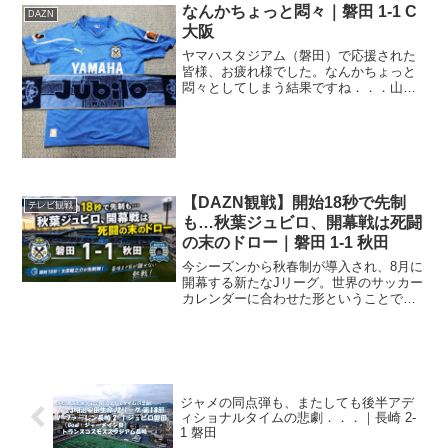
日の試合を含めて残り5試合、いよいよ本
なんかちょっと悶々｜磐田 1-1 C
DAZN
気のカウントダ...
大阪
ヤマハスタジアム（磐田）で応援された
皆様、お疲れ様でした。なんかちょっと
悶々としてしまう結果ですね．．．山田
と松浦が２列目、山本コースケと田口が
ボランチ。少しずつですが、いろんなパ
ターンが出てきて、少しは選手層が厚く
なってきているのかな、な...
【DAZN観戦】開始18秒で先制
テレビ観戦
も…秋葉ジュビロ、開幕戦は死闘
の末のドロー｜磐田 1-1 秋田
今シーズンから秋春制が導入され、8月に
開幕する新たなJリーグ。世界のサッカー
カレンダーに合わせた形ということで、
いよいよ「ここから、世界だ！」です
ね。開幕戦は、最後まで目が離せない熱
戦の末、ドローとなりました。秋葉ジュ
ビロ、開幕！2026/...
ジャメの同点弾も、またしても後半アデ
ィショナルタイムの悲劇．．．｜長崎 2-
1 磐田