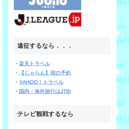
遠征するなら．．．
・
楽天トラベル
・
【じゃらん】宿の予約
・
YAHOO！トラベル
・
国内・海外旅行はJTB!
テレビ観戦するなら