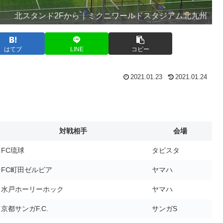
北スタンド2Fから｜ミクニワールドスタジアム北九州
はてブ
LINE
コピー
2021.01.23
2021.01.24
対戦相手
会場
FC琉球
タピスタ
FC町田ゼルビア
ヤマハ
水戸ホーリーホック
ヤマハ
京都サンガF.C.
サンガS