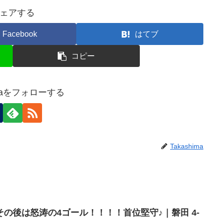
ェアする
Facebook
はてブ
コピー
imaをフォローする
Takashima
の後は怒涛の4ゴール！！！！首位堅守♪｜磐田 4-