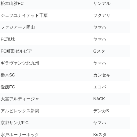
松本山雅FC
サンアル
ジェフユナイテッド千葉
フクアリ
ファジアーノ岡山
ヤマハ
FC琉球
ヤマハ
FC町田ゼルビア
Gスタ
ギラヴァンツ北九州
ヤマハ
栃木SC
カンセキ
愛媛FC
エコパ
大宮アルディージャ
NACK
アルビレックス新潟
デンカS
京都サンガF.C.
ヤマハ
水戸ホーリーホック
Ksスタ