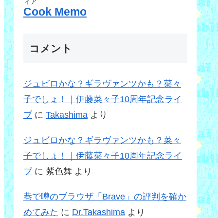
ィア
Cook Memo
コメント
ジュビロかな？ギラヴァンツかも？菜々
子でしょ！｜伊藤菜々子10周年記念ライ
ブ
に
Takashima
より
ジュビロかな？ギラヴァンツかも？菜々
子でしょ！｜伊藤菜々子10周年記念ライ
ブ
に
紫色舞
より
巷で噂のブラウザ「Brave」の評判を確か
めてみた
に
Dr.Takashima
より