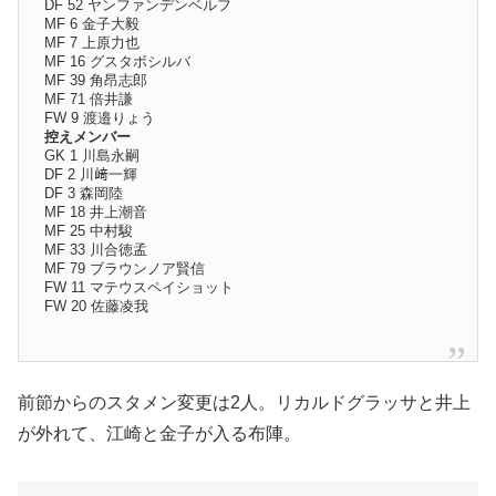
DF 52 ヤンファンデンベルフ
MF 6 金子大毅
MF 7 上原力也
MF 16 グスタボシルバ
MF 39 角昂志郎
MF 71 倍井謙
FW 9 渡邉りょう
控えメンバー
GK 1 川島永嗣
DF 2 川﨑一輝
DF 3 森岡陸
MF 18 井上潮音
MF 25 中村駿
MF 33 川合徳孟
MF 79 ブラウンノア賢信
FW 11 マテウスペイショット
FW 20 佐藤凌我
前節からのスタメン変更は2人。リカルドグラッサと井上
が外れて、江崎と金子が入る布陣。