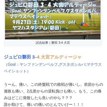
試合結果｜磐田 3-4 大宮
ジュビロ磐田 3
4 大宮アルディージャ
–
（Goal：ヤンファンデンベルフ,グスタボシルバ,マテウス
ペイショット）
うーん、痛い。この終盤戦での敗戦が痛いし、前節からの
連敗も痛い、2点差からの逆転負けも痛い。もう、この痛
みはどこに発散したら良いのやら？？？
誰か助けて、痛いの痛いのとんでいけー！！！