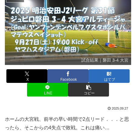
試合結果｜磐田 3-4 大宮
X
Facebook
はてブ
LINE
コピー
2025.09.27
ホームの大宮戦、前半の早い時間で2点リード．．．と思
ったら、そこからの4失点で敗戦。これは痛い…