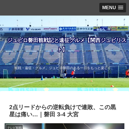
MENU
ジュビロ磐田観戦記と遠征グルメ【関西ジュビリス
ト】
観戦・遠征・グルメ。ジュビロ磐田のある一日をもっと楽しく。
2点リードからの逆転負けで連敗、この黒
星は痛い…｜磐田 3-4 大宮
テレビ観戦