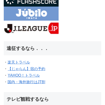
遠征するなら．．．
・
楽天トラベル
・
【じゃらん】宿の予約
・
YAHOO！トラベル
・
国内・海外旅行はJTB!
テレビ観戦するなら