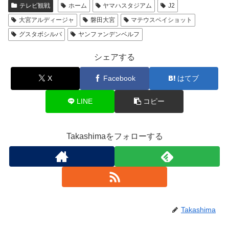
テレビ観戦
ホーム
ヤマハスタジアム
J2
大宮アルディージャ
磐田大宮
マテウスペイショット
グスタボシルバ
ヤンファンデンベルフ
シェアする
X
Facebook
はてブ
LINE
コピー
Takashimaをフォローする
Takashima