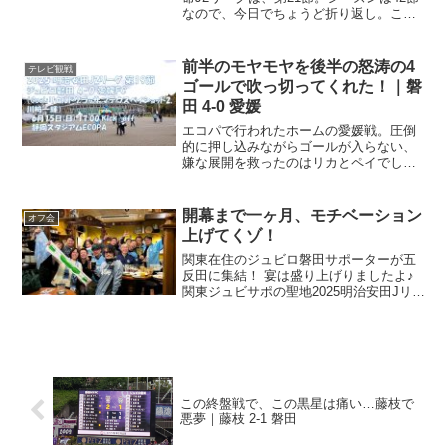
なので、今日でちょうど折り返し。ここ
まで7試合連続の無失点で連勝しているジ
ュビロ磐田、今日はホームゲームです
が、ヤマハスタジアムではなくてエコパ
前半のモヤモヤを後半の怒涛の4
テレビ観戦
にアルビレックス...
ゴールで吹っ切ってくれた！｜磐
田 4-0 愛媛
エコパで行われたホームの愛媛戦。圧倒
的に押し込みながらゴールが入らない、
嫌な展開を救ったのはリカとペイでし
た、正に助っ人！改修前のエコパで明治
安田J2リーグは、今節で第19節。20チー
ムがホーム＆アウェイで総当たり、全38
開幕まで一ヶ月、モチベーション
オフ会
節のリーグ戦なので...
上げてくゾ！
関東在住のジュビロ磐田サポーターが五
反田に集結！ 宴は盛り上げりましたよ♪
関東ジュビサポの聖地2025明治安田Jリー
グ開幕まで、一ヶ月を切りました。新年
会と新シーズンの決起集会を兼ねまし
て、オフ会を企画。会場は、五反田。
THE GRAFTO...
この終盤戦で、この黒星は痛い…藤枝で
悪夢｜藤枝 2-1 磐田