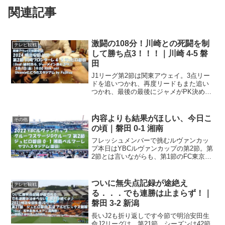
関連記事
激闘の108分！川崎との死闘を制
テレビ観戦
して勝ち点3！！！｜川崎 4-5 磐
田
J1リーグ第2節は関東アウェイ。3点リー
ドを追いつかれ、再度リードもまた追い
つかれ、最後の最後にジャメがPK決めて
勝利。試合後は祝勝会♪フライデーナイト
Jリーグ明治安田J1リーグ、第2節は関東
のアウェイ。Uvanceとどろきスタジアム
内容よりも結果がほしい、今日こ
その他
by...
の頃｜磐田 0-1 湘南
フレッシュメンバーで挑むルヴァンカッ
プ本日はYBCルヴァンカップの第2節。第
2節とは言いながらも、第1節のFC東京戦
がコロナの影響で中止となったので、実
質、カップ戦の開幕戦。まぁ正直なとこ
ろ、カップ戦よりもリーグ戦に集中して
ついに無失点記録が途絶え
テレビ観戦
ほしいところ．．...
る．．．でも連勝は止まらず！｜
磐田 3-2 新潟
長いJ2も折り返しです今節で明治安田生
命J2リーグは、第21節。シーズンは42節