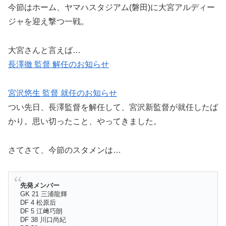
今節はホーム、ヤマハスタジアム(磐田)に大宮アルディー
ジャを迎え撃つ一戦。
大宮さんと言えば…
長澤徹 監督 解任のお知らせ
宮沢悠生 監督 就任のお知らせ
つい先日、長澤監督を解任して、宮沢新監督が就任したば
かり。思い切ったこと、やってきました。
さてさて、今節のスタメンは…
先発メンバー
GK 21 三浦龍輝
DF 4 松原后
DF 5 江﨑巧朗
DF 38 川口尚紀