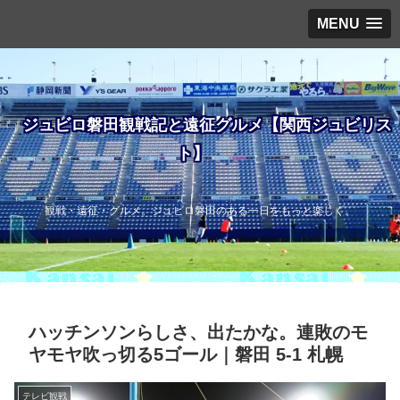
MENU
ジュビロ磐田観戦記と遠征グルメ【関西ジュビリス
ト】
観戦・遠征・グルメ。ジュビロ磐田のある一日をもっと楽しく。
ハッチンソンらしさ、出たかな。連敗のモ
ヤモヤ吹っ切る5ゴール｜磐田 5-1 札幌
テレビ観戦