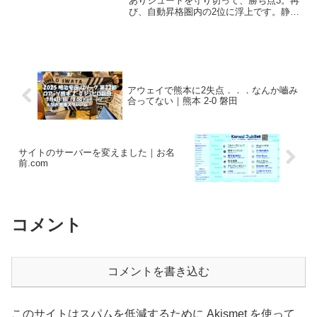
ありシュートを守り切って、勝ち点3。再
び、自動昇格圏内の2位に浮上です。静岡
三国決戦、藤枝が明治安田生命J2リーグ
は今節で第37節。昨日の静岡三国決戦、
藤枝vs.清水で藤枝MYFCが清水エスパル
スに...
アウェイで熊本に2失点．．．なんか嚙み
合ってない｜熊本 2-0 磐田
サイトのサーバーを変えました｜お名
前.com
コメント
コメントを書き込む
このサイトはスパムを低減するために Akismet を使って