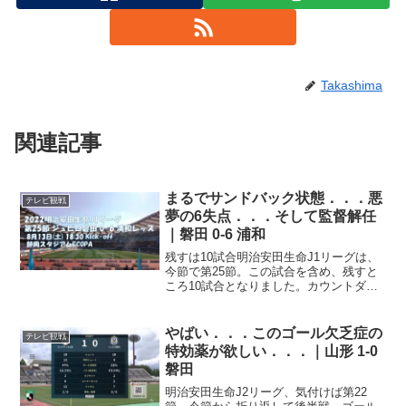
Takashima
関連記事
まるでサンドバック状態．．．悪
テレビ観戦
夢の6失点．．．そして監督解任
｜磐田 0-6 浦和
残すは10試合明治安田生命J1リーグは、
今節で第25節。この試合を含め、残すと
ころ10試合となりました。カウントダウ
ンですね。未だに下位に低迷、降格圏内
と残留ギリギリくらいの順位を行ったり
来たりしている今季のジュビロ。なんと
やばい．．．このゴール欠乏症の
テレビ観戦
か浮上するきっか...
特効薬が欲しい．．．｜山形 1-0
磐田
明治安田生命J2リーグ、気付けば第22