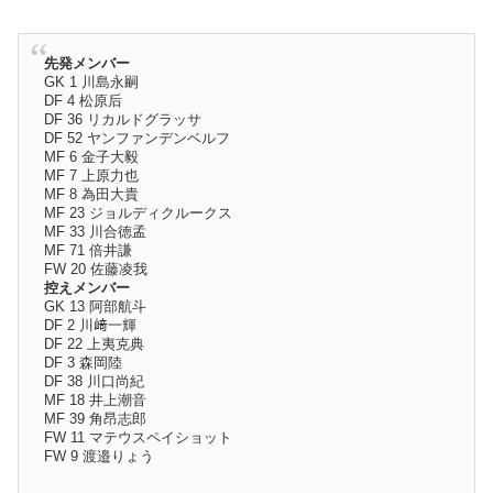
先発メンバー
GK 1 川島永嗣
DF 4 松原后
DF 36 リカルドグラッサ
DF 52 ヤンファンデンベルフ
MF 6 金子大毅
MF 7 上原力也
MF 8 為田大貴
MF 23 ジョルディクルークス
MF 33 川合徳孟
MF 71 倍井謙
FW 20 佐藤凌我
控えメンバー
GK 13 阿部航斗
DF 2 川﨑一輝
DF 22 上夷克典
DF 3 森岡陸
DF 38 川口尚紀
MF 18 井上潮音
MF 39 角昂志郎
FW 11 マテウスペイショット
FW 9 渡邉りょう