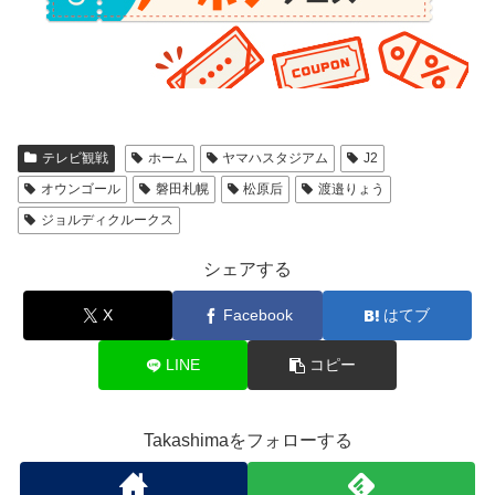
テレビ観戦
ホーム
ヤマハスタジアム
J2
オウンゴール
磐田札幌
松原后
渡邉りょう
ジョルディクルークス
シェアする
X
Facebook
はてブ
LINE
コピー
Takashimaをフォローする