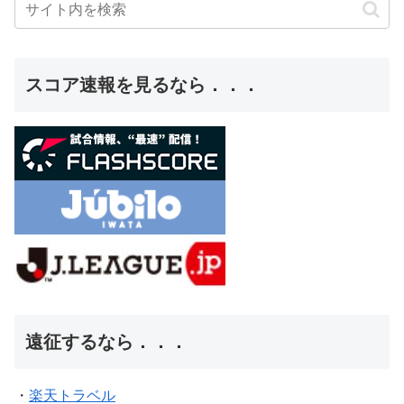
スコア速報を見るなら．．．
遠征するなら．．．
・
楽天トラベル