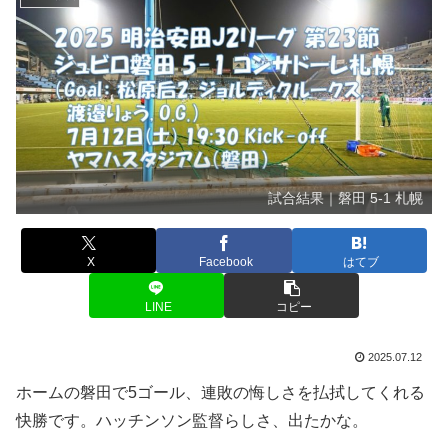
試合結果｜磐田 5-1 札幌
X
Facebook
はてブ
LINE
コピー
2025.07.12
ホームの磐田で5ゴール、連敗の悔しさを払拭してくれる
快勝です。ハッチンソン監督らしさ、出たかな。