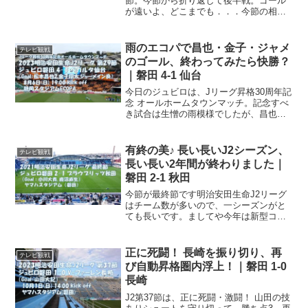
節。今節から折り返して後半戦。ゴール
が遠いよ、どこまでも．．．今節の相手
は、まだ新型コロナでステイホームに入
る直前の開幕戦で小川航基の2ゴールで快
勝したモンテディオ山形。アウェイNDソ
雨のエコパで昌也・金子・ジャメ
テレビ観戦
フトスタジアムに乗...
のゴール、終わってみたら快勝？
｜磐田 4-1 仙台
今日のジュビロは、Jリーグ昇格30周年記
念 オールホームタウンマッチ。記念すべ
き試合は生憎の雨模様でしたが、昌也・
金子・ジャーメインのゴールで、終わっ
てみれば快勝かなー、そんな試合。歴史
を刻んで30周年明治安田生命J2リーグ
有終の美♪ 長い長いJ2シーズン、
テレビ観戦
は、今節で第29...
長い長い2年間が終わりました｜
磐田 2-1 秋田
今節が最終節です明治安田生命J2リーグ
はチーム数が多いので、一シーズンがと
ても長いです。ましてや今年は新型コロ
ナの影響で2チーム多いため、22チームが
ホーム＆アウェイで総当たり、全42節の
とーっても長いリーグ。そんな2021年の
正に死闘！ 長崎を振り切り、再
テレビ観戦
J2リーグも...
び自動昇格圏内浮上！｜磐田 1-0
長崎
J2第37節は、正に死闘・激闘！ 山田の技