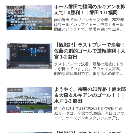
何せ15試合負けなしという、とんでもな
い勢いの福岡、素直に怖いですよ。今日
ホーム磐田で福岡のルキアンを抑
テレビ観戦
のスタメンは...
えて1-0勝利！｜磐田 1-0 福岡
雨の磐田でルヴァンカップ今年。2022年
はワールドカップイヤー。中東カタール
開催ということで、酷暑を避けて11月下
旬からの開催。ということで、それまで
にJ1リーグを終了させるスケジュールを
立てたものだから、今年はタイトなスケ
【観戦記】ラストプレーで決着！
スタジアム観戦
ジュール。土曜日...
佐藤の劇的ゴールで逆転勝利｜大
宮 1-2 磐田
ラストプレーで決着。最後の最後にドラ
マが待っていました。アウェイ大宮戦、
劇的な逆転勝利です。嫌な流れの前半明
治安田J2･J3百年構想リーグは後半戦。今
節はアウェイ、NACK5スタジアムで大宮
アルディージャに挑む一戦。関東の試合
ようやく、待望のJ1昇格！健太郎
テレビ観戦
ですからね、調...
＆大森＆ルキアンのゴール！！｜
水戸 1-3 磐田
勝ち点1以上でJ1昇格2021明治安田生命
J2リーグは、今節で第39節。今日はアウ
ェイ、ケーズデンキスタジアム水戸に乗
り込んで、水戸ホーリーホックと対する
一戦。残り試合数は今日の試合を入れて4
試合、第38節終了時で3位の長崎との勝ち