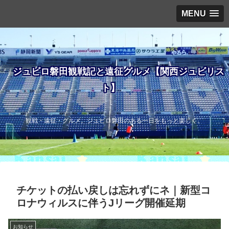
MENU
ジュビロ磐田観戦記と遠征グルメ【関西ジュビリス
ト】
観戦・遠征・グルメ。ジュビロ磐田のある一日をもっと楽しく。
チケットの払い戻しは忘れずにネ｜新型コ
ロナウィルスに伴うJリーグ開催延期
お知らせ