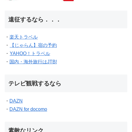
遠征するなら．．．
・
楽天トラベル
・
【じゃらん】宿の予約
・
YAHOO！トラベル
・
国内・海外旅行はJTB!
テレビ観戦するなら
・
DAZN
・
DAZN for docomo
素敵なリンク