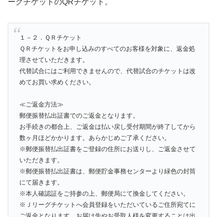
ーグチケットのQRチケット。
１－２．ＱＲチケット
ＱＲチケットをお申し込みのすべてのお客様を対象に、返金処
理させていただきます。
代替試合にはご利用できませんので、代替試合のチケットは改
めてお買い求めください。
≪ご返金方法≫
郵便振替払出証書でのご返金となります。
お手続きの都合上、ご返金は払い戻し受付期間が終了してから
数ヶ月ほどかかります。あらかじめご了承ください。
※郵便振替払出証書をご登録の住所にお送りし、ご返金させて
いただきます。
※郵便振替払出証書は、郵便貯金事務センターより緑色の封筒
にて届きます。
※本人確認証をご持参の上、郵便局にて換金してください。
※Ｊリーグチケットへ会員登録をいただいているご住所宛てに
ご返金となります。お届け先やお受取人様を変更することは出