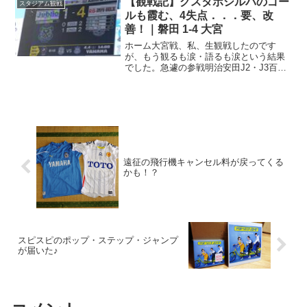
【観戦記】グスタボシルバのゴー
スタジアム観戦
点差は1...
ルも霞む、4失点．．．要、改
善！｜磐田 1-4 大宮
ホーム大宮戦、私、生観戦したのです
が、もう観るも涙・語るも涙という結果
でした。急遽の参戦明治安田J2・J3百年
構想リーグは今節で第7節。三連休、特に
何するってワケでもない私でしが、
諸々、家の用事を済ませたいので今週末
は関東にお留守番の予定で...
遠征の飛行機キャンセル料が戻ってくる
かも！？
スピスピのポップ・ステップ・ジャンプ
が届いた♪