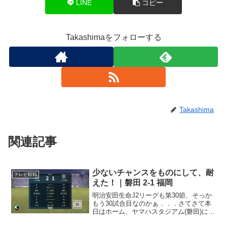
LINE
コピー
Takashimaをフォローする
Takashima
関連記事
少ないチャンスをものにして、耐
テレビ観戦
えた！｜磐田 2-1 福岡
明治安田生命J2リーグも第30節、そっか
もう30試合目なのかぁ．．．さてさて本
日はホーム、ヤマハスタジアム(磐田)にア
ビスパ福岡を迎え撃つ一戦。首位だし、