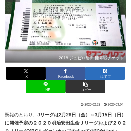
2018 ジュビロ磐田 開幕戦チケット
X
Facebook
はてブ
LINE
コピー
2020.02.29
2020.03.04
既報のとおり、
Jリーグは2月28日（金）～3月15日（日）
に開催予定の２０２０明治安田生命Ｊリーグおよび２０２