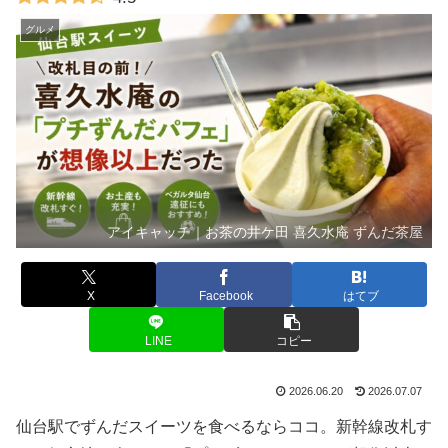
グルメ
アイキャッチ｜お茶の井ケ田 喜久水庵 ずんだ茶屋
X
Facebook
はてブ
LINE
コピー
2026.06.20
2026.07.07
仙台駅でずんだスイーツを食べるならココ。新幹線改札す