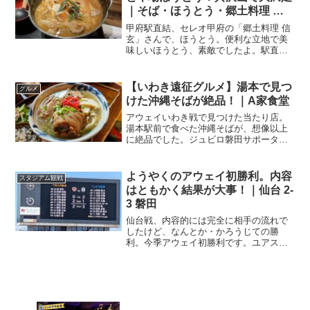
｜そば・ほうとう・郷土料理 信
玄
甲府駅直結、セレオ甲府の「郷土料理 信
玄」さんで、ほうとう。便利な立地で美
味しいほうとう、素敵でしたよ。駅直結
で使い勝手の良いお店ジュビロ磐田のア
ウェイ甲府戦。現地に到着したのは11時
半ごろ。スタジアムへ向かう前に、まず
【いわき遠征グルメ】湯本で見つ
グルメ
は腹ごしらえです。あ...
けた沖縄そばが絶品！｜A家食堂
アウェイいわき戦で見つけた当たり店。
湯本駅前で食べた沖縄そばが、想像以上
に絶品でした。ジュビロ磐田サポーター
のいわき遠征におすすめしたい一軒で
す。湯本駅前明治安田J2・J3百年構想リ
ーグ、EAST-Bグループに入ったジュビロ
ようやくのアウェイ初勝利。内容
スタジアム観戦
磐田。いわきFC...
はともかく結果が大事！｜仙台 2-
3 磐田
仙台戦、内容的には完全に相手の流れで
したけど、なんとか・かろうじての勝
利。今季アウェイ初勝利です。ユアスタ
改修中につき明治安田J2リーグは今節で
第6節。今節はアウェイ、ベガルタ仙台戦
です。ベガルタ仙台のホームスタジアム
と言えば、サッカー専用...