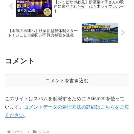
【ジュビサポ必見】伊藤菜々子さんの歌
声に癒やされた夜｜代々木ライブレポー
ト
【本気の再建へ】秋葉新監督体制スター
ト！ジュビロ磐田が即戦力補強を連発
コメント
コメントを書き込む
このサイトはスパムを低減するために Akismet を使って
います。
コメントデータの処理方法の詳細はこちらをご覧
ください
。
ホーム
グルメ