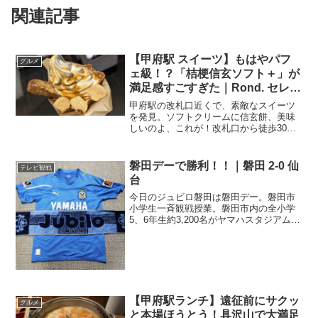
関連記事
【甲府駅 スイーツ】もはやパフ
グルメ
ェ級！？「桔梗信玄ソフト＋」が
満足感すごすぎた｜Rond. セレオ
甲府店
甲府駅の改札口近くで、素敵なスイーツ
を発見。ソフトクリームに信玄餅、美味
しいのよ、これが！改札口から徒歩30
秒！？甲府遠征の帰り道。スタジアムか
らシャトルバスで駅まで戻ってきた私。
帰りの電車まで、少し時間がある。「せ
磐田デーで勝利！！｜磐田 2-0 仙
テレビ観戦
っかくだし、山梨らしい甘...
台
今日のジュビロ磐田は磐田デー。磐田市
小学生一斉観戦授業。磐田市内の全小学
5、6年生約3,200名がヤマハスタジアムを
訪れ、選手たちにエールを送ってくれ
る、毎年恒例の大事な大事な試合。ホー
ムで将来のSAMURAI BLUE、なでしこジ
ャパンに...
【甲府駅ランチ】遠征前にサクッ
グルメ
と本場ほうとう！具沢山で大満足