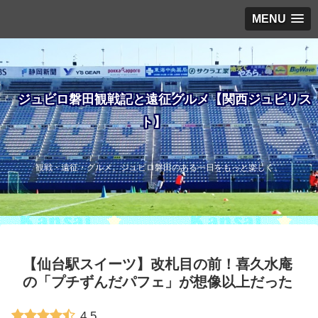
MENU
ジュビロ磐田観戦記と遠征グルメ【関西ジュビリス
ト】
観戦・遠征・グルメ。ジュビロ磐田のある一日をもっと楽しく。
【仙台駅スイーツ】改札目の前！喜久水庵
の「プチずんだパフェ」が想像以上だった
4.5