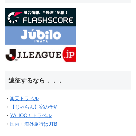
遠征するなら．．．
・
楽天トラベル
・
【じゃらん】宿の予約
・
YAHOO！トラベル
・
国内・海外旅行はJTB!