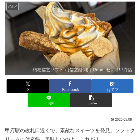
グルメ
桔梗信玄ソフト＋(信玄餅側)｜Rond. セレオ甲府店
X
Facebook
はてブ
LINE
コピー
2026.05.08
甲府駅の改札口近くで、素敵なスイーツを発見。ソフトク
リームに信玄餅、美味しいのよ、これが！