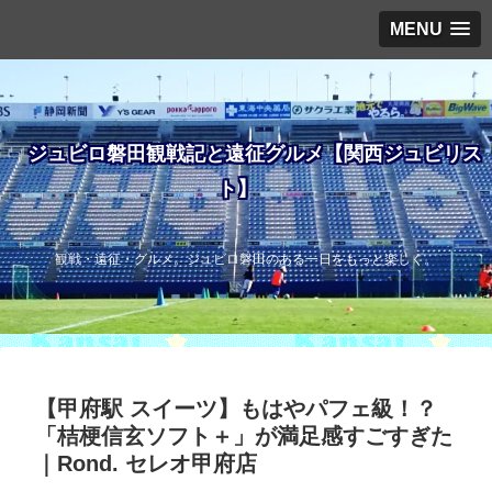
MENU
ジュビロ磐田観戦記と遠征グルメ【関西ジュビリス
ト】
観戦・遠征・グルメ。ジュビロ磐田のある一日をもっと楽しく。
【甲府駅 スイーツ】もはやパフェ級！？
「桔梗信玄ソフト＋」が満足感すごすぎた
｜Rond. セレオ甲府店