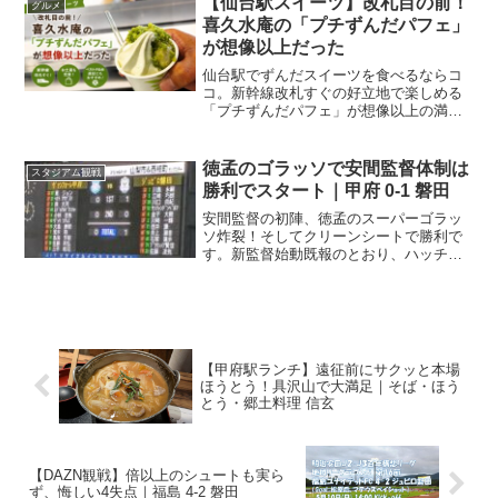
【仙台駅スイーツ】改札目の前！
グルメ
だのですが、行って...
喜久水庵の「プチずんだパフェ」
が想像以上だった
仙台駅でずんだスイーツを食べるならコ
コ。新幹線改札すぐの好立地で楽しめる
「プチずんだパフェ」が想像以上の満足
感でした。仙台駅で見つけた「ずんだ茶
屋」仙台出張の帰り道。新幹線の時間ま
で少し余裕があったので、仙台駅構内を
徳孟のゴラッソで安間監督体制は
スタジアム観戦
ぶらぶら散策していました...
勝利でスタート｜甲府 0-1 磐田
安間監督の初陣、徳孟のスーパーゴラッ
ソ炸裂！そしてクリーンシートで勝利で
す。新監督始動既報のとおり、ハッチン
ソン監督が解任され、U-18監督だった安
間監督がトップチームの監督に就任。新
監督になり、最初の試合はアウェイ。JIT
リサイクルインク...
【甲府駅ランチ】遠征前にサクッと本場
ほうとう！具沢山で大満足｜そば・ほう
とう・郷土料理 信玄
【DAZN観戦】倍以上のシュートも実ら
ず、悔しい4失点｜福島 4-2 磐田