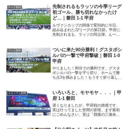
先制されるもラッソの今季リーグ
テレビ観戦
初ゴール、勝ち切れなかったけ
ど…｜磐田 1-1 甲府
ルヴァンカップの関係で変則的に今日、
組み込まれたJ2リーグの第21節。甲府に
先制されるも、ラッソの同点弾。んー、
でも勝ち切りたかったなー。少々タイト
なスケジュール明治安田生命J2リーグは
前節で後半戦スタート．．．えっと、第
ついに来た90分勝利！グスタボシ
テレビ観戦
22節なので間違い...
ルバの一撃で甲府撃破｜磐田 1-0
甲府
やりました！90分での勝利です。グスタ
ボシルバの一撃を守り切り、ホームで勝
ち点3を掴みました！もうすぐ折り返し明
治安田J2･J3百年構想リーグは今節で第9
節。10チームが2回戦総当たりの地域リー
グラウンドですので、今日の試合で折り
いろいろと、モヤモヤ．．．｜甲
スタジアム観戦
返しってこ...
府 1-1 磐田
遅くなりましたが、甲府戦の雑感です。
実は行ってました世間の皆様、まず最初
にごめんなさい、実は「我慢の三連休」
でしたが、Go To トラベル、してしまい
ました。何せ昨今のこの状況、行くべき
か、ステイホームすべきか、悩みに悩ん