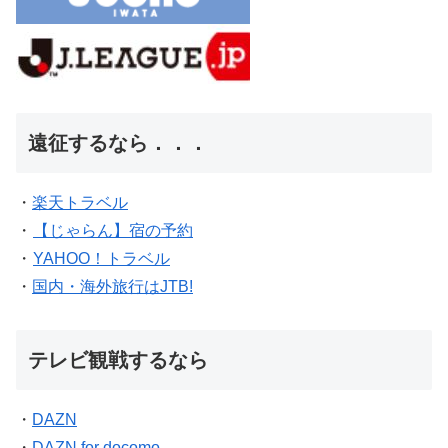
遠征するなら．．．
・
楽天トラベル
・
【じゃらん】宿の予約
・
YAHOO！トラベル
・
国内・海外旅行はJTB!
テレビ観戦するなら
・
DAZN
・
DAZN for docomo