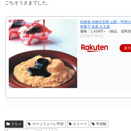
ごちそうさまでした。
桔梗屋 桔梗信玄餅 山梨・甲府
和菓子 名産 お土産
価格：1,424円～（税込、送料別
(2026/5/7時点)
楽
グルメ
ヴァンフォーレ甲府
スイーツ
甲府駅