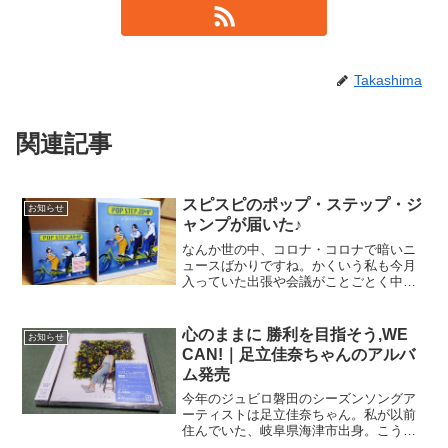
Takashima
関連記事
スピスピのポップ・ステップ・ジ
お知らせ
ャンプが届いた♪
なんか世の中、コロナ・コロナで暗いニ
ュースばかりですね。かくいう私も今月
入っていた出張や会議がことごとく中
止・延期．．．行くのも来るのもNGで、
外部の方と接する機会がパッタリと減り
ました。たまには明るいニュースもと思
心のままに 勝利を目指そう,WE
お知らせ
い、今、書いてます。で、...
CAN!｜足立佳奈ちゃんのアルバ
ム発売
今年のジュビロ磐田のシーズンソングア
ーティストは足立佳奈ちゃん。私が以前
住んでいた、岐阜県海津市出身。こう言
っちゃーなんですが、何にもないところ