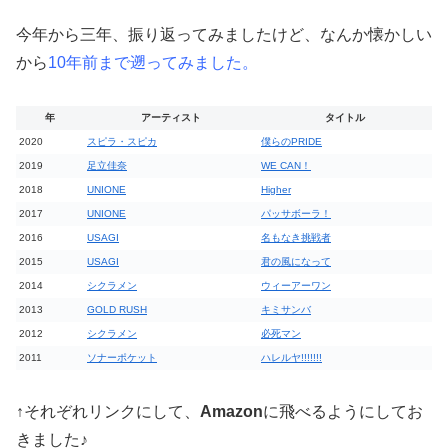
今年から三年、振り返ってみましたけど、なんか懐かしい
から
10年前まで遡ってみました。
年
アーティスト
タイトル
2020
スピラ・スピカ
僕らのPRIDE
2019
足立佳奈
WE CAN！
2018
UNIONE
Higher
2017
UNIONE
パッサボーラ！
2016
USAGI
名もなき挑戦者
2015
USAGI
君の風になって
2014
シクラメン
ウィーアーワン
2013
GOLD RUSH
キミサンバ
2012
シクラメン
必死マン
2011
ソナーポケット
ハレルヤ!!!!!!!
↑それぞれリンクにして、
Amazon
に飛べるようにしてお
きました♪