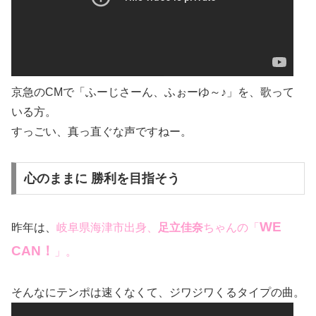
京急のCMで「ふーじさーん、ふぉーゆ～♪」を、歌って
いる方。
すっごい、真っ直ぐな声ですねー。
心のままに 勝利を目指そう
WE
昨年は、
岐阜県海津市出身、
足立佳奈
ちゃんの「
CAN！
」。
そんなにテンポは速くなくて、ジワジワくるタイプの曲。