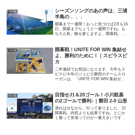
です、海津（苦笑）そんな海津出身のア
ーティスト、応援しないワケにはいかな
シーズンソングのあの声は、三浦
その他
いじゃないの。ヤマハスタ...
半島の．．．
開幕まで一週間！おっと気づけば2月も16
日、開幕までちょうど一週間ですね。も
ちろん私、馳せ参じますよ、開幕戦。今
シーズンの開幕戦はホーム、ヤマハスタ
ジアムにモンテディオ山形を迎える一
戦。そう言えば、ありましたよね、開幕
開幕戦！UNITE FOR WIN 集結せ
その他
戦で山形と対戦したのっ...
よ、勝利のために！｜スピラスピ
カ
二年連続でお世話になります。今年もス
ピスピ今年のジュビロ磐田のチームスロ
ーガンは、「UNITE FOR WIN 集結せ
よ、勝利のために！」。いや、でもさ、
終結したら密が発生するし．．．って、
そういう意味じゃないですよね、心を一
目指せJ1＆20ゴール！小川航基
オフ会
つにの終結せよ...
の2ゴールで勝利♪｜磐田 2-0 山形
遅ればせながら、行って参りました、J2
開幕戦。内容よりも結果ですね、とにか
く勝って安堵ってのが一番大きいです。
サックスブルーの空＆満員のスタジアム
いよいよ今シーズンのJ2が開幕！快晴の
空はサックスブルー！ホーム、ヤマハス