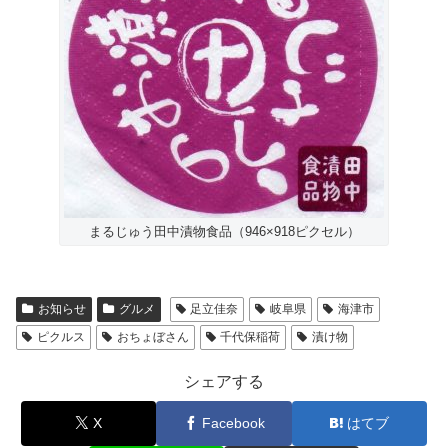
まるじゅう田中漬物食品（946×918ピクセル）
お知らせ
グルメ
足立佳奈
岐阜県
海津市
ピクルス
おちょぼさん
千代保稲荷
漬け物
シェアする
X
Facebook
はてブ