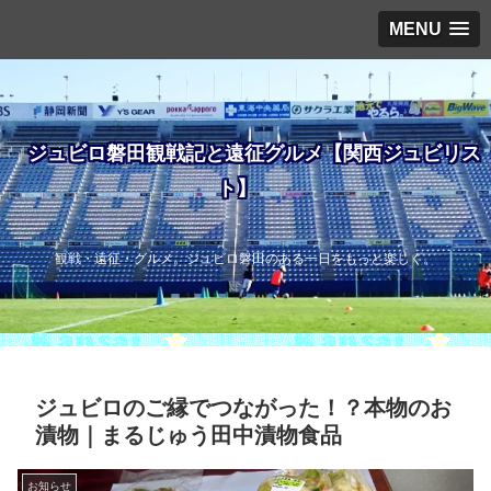
MENU
ジュビロ磐田観戦記と遠征グルメ【関西ジュビリス
ト】
観戦・遠征・グルメ。ジュビロ磐田のある一日をもっと楽しく。
ジュビロのご縁でつながった！？本物のお
漬物｜まるじゅう田中漬物食品
お知らせ