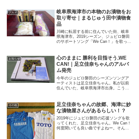
ニュースで『ゴールデンウィークも後半
に入りました』なんて言ってましたが、
「そっかぁ．．．GWなんだぁ．．．」が
岐阜県海津市の本物のお漬物をお
グルメ
私の感覚。さてさて、「...
取り寄せ｜まるじゅう田中漬物食
品
川崎に転居する前に住んでいた街、岐阜
県海津市。2019シーズン、ジュビロ磐田
のサポートソング「We Can！」を歌って
くれた、足立佳奈ちゃんの出身地でもあ
ります。うーん、なんか今更ながらに心
にしみる歌詞だな。「ここからが僕たち
心のままに 勝利を目指そう,WE
お知らせ
の本気さ 繋げ...
CAN!｜足立佳奈ちゃんのアルバ
ム発売
今年のジュビロ磐田のシーズンソングア
ーティストは足立佳奈ちゃん。私が以前
住んでいた、岐阜県海津市出身。こう言
っちゃーなんですが、何にもないところ
です、海津（苦笑）そんな海津出身のア
ーティスト、応援しないワケにはいかな
足立佳奈ちゃんの故郷、海津に妙
その他
いじゃないの。ヤマハスタ...
な漬物屋さんがあるらしい！？
2019年にジュビロ磐田の応援ソングを歌
ってくれた、足立佳奈ちゃん。 We Can！
何度聞いても良い曲ですよねー。そんな
足立佳奈ちゃんは岐阜県海津市の出身。
実は私が川崎に引っ越す前に住んでいた