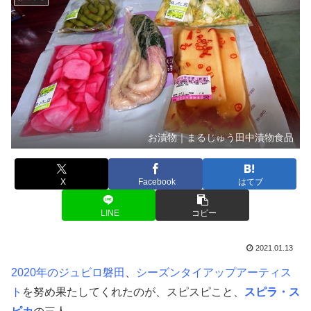
お漬物｜まるじゅう田中漬物食品
X
Facebook
はてブ
LINE
コピー
2021.01.13
2020年のジュビロ磐田
、
シーズンタイアップアーティス
ト
を努め果たしてくれたのが、スピスピこと、
スピラ・ス