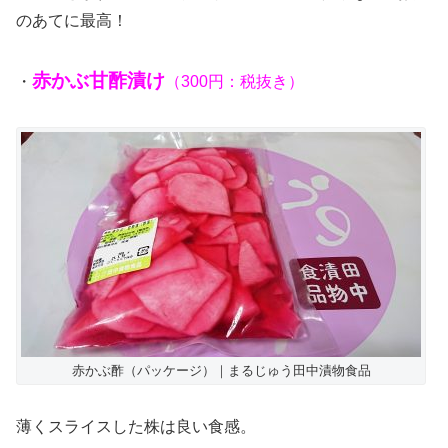
のあてに最高！
赤かぶ甘酢漬け
・
（300円：税抜き）
赤かぶ酢（パッケージ）｜まるじゅう田中漬物食品
薄くスライスした株は良い食感。