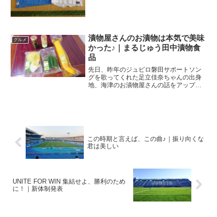
場所です。海津の漬物屋さんが面白
い！！海津ってど...
漬物屋さんのお漬物は本気で美味
グルメ
かった♪｜まるじゅう田中漬物食
品
先日、昨年のジュビロ磐田サポートソン
グを歌ってくれた足立佳奈ちゃんの出身
地、海津のお漬物屋さんの話をアップし
ました。足立佳奈ちゃんの故郷、海津に
妙な漬物屋さんがあるらしい！？↑こちら
の記事もお読みいただけると嬉しいで
す。時を同じくして特別定...
この時期と言えば、この曲♪｜振り向くな
君は美しい
UNITE FOR WIN 集結せよ、勝利のため
に！｜新体制発表