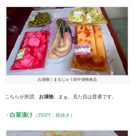
お漬物｜まるじゅう田中漬物食品
こちらが所謂、
お漬物
。まぁ、見た目は普通です。
白菜漬け
・
（350円：税抜き）