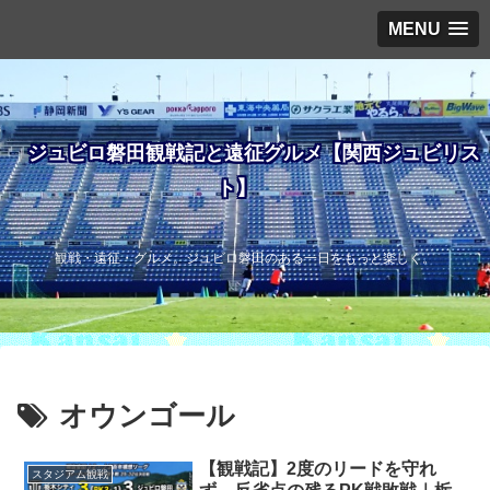
MENU
ジュビロ磐田観戦記と遠征グルメ【関西ジュビリス
ト】
観戦・遠征・グルメ。ジュビロ磐田のある一日をもっと楽しく。
オウンゴール
【観戦記】2度のリードを守れ
スタジアム観戦