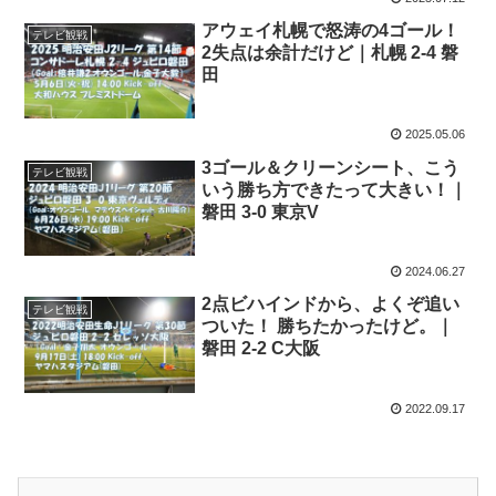
アウェイ札幌で怒涛の4ゴール！
テレビ観戦
2失点は余計だけど｜札幌 2-4 磐
田
2025.05.06
3ゴール＆クリーンシート、こう
テレビ観戦
いう勝ち方できたって大きい！｜
磐田 3-0 東京V
2024.06.27
2点ビハインドから、よくぞ追い
テレビ観戦
ついた！ 勝ちたかったけど。｜
磐田 2-2 C大阪
2022.09.17