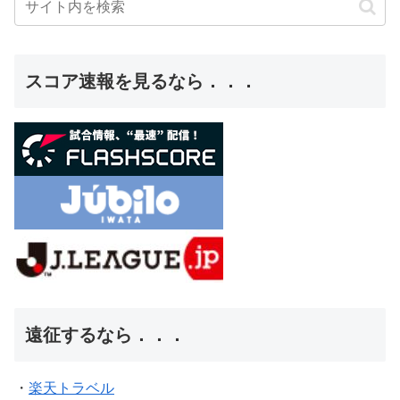
スコア速報を見るなら．．．
遠征するなら．．．
・
楽天トラベル