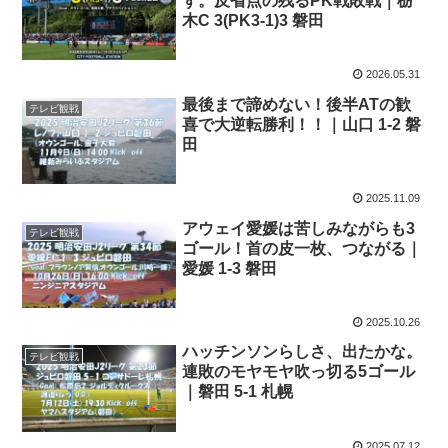
ず。反省点の残るPK戦敗戦｜栃
木C 3(PK3-1)3 磐田
2026.05.31
最後まで諦めない！後半ATの歓
テレビ観戦
喜で大逆転勝利！！｜山口 1-2 磐
田
2025.11.09
アウェイ愛媛は苦しみながらも3
テレビ観戦
ゴール！首の皮一枚、つながる｜
愛媛 1-3 磐田
2025.10.26
ハッチンソンらしさ、出たかな。
テレビ観戦
連敗のモヤモヤ吹っ切る5ゴール
｜磐田 5-1 札幌
2025.07.12