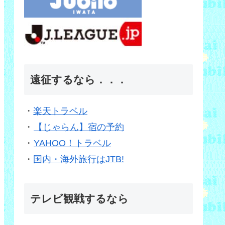
遠征するなら．．．
・
楽天トラベル
・
【じゃらん】宿の予約
・
YAHOO！トラベル
・
国内・海外旅行はJTB!
テレビ観戦するなら