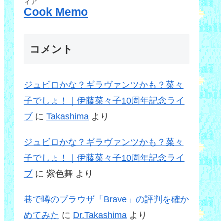
ィア
Cook Memo
コメント
ジュビロかな？ギラヴァンツかも？菜々
子でしょ！｜伊藤菜々子10周年記念ライ
ブ
に
Takashima
より
ジュビロかな？ギラヴァンツかも？菜々
子でしょ！｜伊藤菜々子10周年記念ライ
ブ
に
紫色舞
より
巷で噂のブラウザ「Brave」の評判を確か
めてみた
に
Dr.Takashima
より