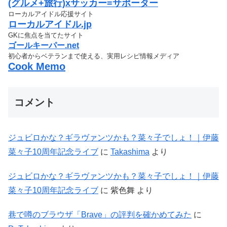
(グルメ+旅行)xサッカー=サポーター
ローカルアイドル応援サイト
ローカルアイドル.jp
GKに焦点を当てたサイト
ゴールキーパー.net
初心者からベテランまで使える、実用レシピ情報メディア
Cook Memo
コメント
ジュビロかな？ギラヴァンツかも？菜々子でしょ！｜伊藤
菜々子10周年記念ライブ
に
Takashima
より
ジュビロかな？ギラヴァンツかも？菜々子でしょ！｜伊藤
菜々子10周年記念ライブ
に
紫色舞
より
巷で噂のブラウザ「Brave」の評判を確かめてみた
に