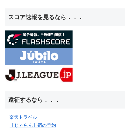
スコア速報を見るなら．．．
遠征するなら．．．
・
楽天トラベル
・
【じゃらん】宿の予約