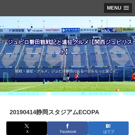
MENU
ジュビロ磐田観戦記と遠征グルメ【関西ジュビリス
ト】
観戦・遠征・グルメ。ジュビロ磐田のある一日をもっと楽しく。
20190414静岡スタジアムECOPA
X
Facebook
はてブ