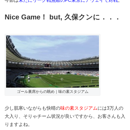
今節は
未だにリーグ戦無敗のFC東京にアウェイで対戦
。
Nice Game！ but, 久保クンに．．．
ゴール裏席からの眺め｜味の素スタジアム
少し肌寒いながらも快晴の
味の素スタジアム
には3万人の
大入り、そりゃチーム状況が良いですから、お客さんも入
りますよね。