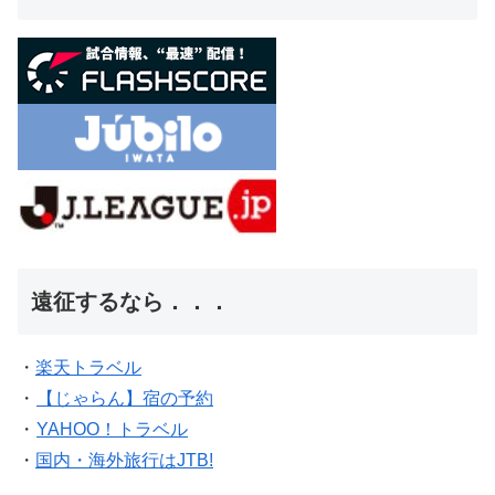
遠征するなら．．．
・
楽天トラベル
・
【じゃらん】宿の予約
・
YAHOO！トラベル
・
国内・海外旅行はJTB!