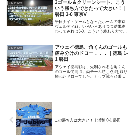
ぱり磐田、良いですねー。残り8試合でジ
3ゴール＆クリーンシート、こう
テレビ観戦
ュビロ磐田の勝点が33、...
いう勝ち方できたって大きい！｜
磐田 3-0 東京V
平日ナイトゲームとなったホームの東京
ヴェルディ戦。いろいろありつつ結果終
わってみれば3-0。こういう終わり方でき
るようになったって大きいネ。ちょっと
デザイン変えてみたこのサイトにアクセ
スされて、『あれ？何か違う！？』って
アウェイ徳島、角くんのゴールも
テレビ観戦
思われた方、少なくな...
痛み分けのドロー．．．｜徳島 1-
1 磐田
アウェイ徳島戦は、先制されるも角くん
のゴールで同点。両チーム勝ち点3を取り
損ねたドローでした。カップ戦も頑張
れ！明治安田J1リーグは、今節で第17
節。我らがジュビロ磐田は、札幌戦・藤
枝戦・いわき戦と三連勝中！勝利は続く
よどこまでも、まだまだ...
この勝ち方は大きい！｜浦和 0-1 磐田