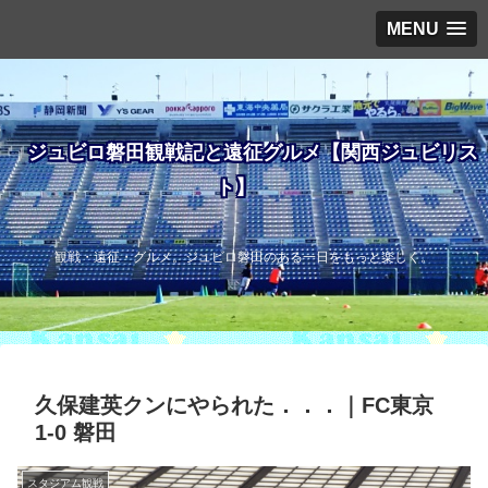
MENU
ジュビロ磐田観戦記と遠征グルメ【関西ジュビリス
ト】
観戦・遠征・グルメ。ジュビロ磐田のある一日をもっと楽しく。
久保建英クンにやられた．．．｜FC東京
1-0 磐田
スタジアム観戦