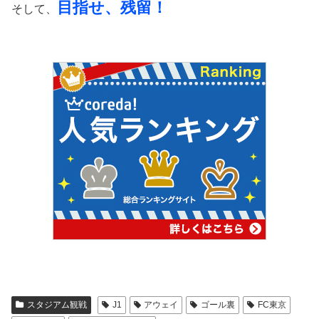
目指せ、残留！
そして、
スタジアム観戦
J1
アウェイ
ゴール裏
FC東京