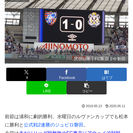
試合結果｜FC東京 1-0 磐田
X
Facebook
はてブ
LINE
コピー
2019.05.13
2020.05.11
前節は浦和に劇的勝利、水曜日のルヴァンカップでも松本
に勝利と
公式戦2連勝のジュビロ磐田
。