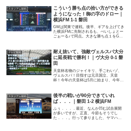
こういう勝ち点の拾い方ができる
スタジアム観戦
ようになった！御の字のドロー｜
横浜FM 1-1 磐田
GWは関東で連戦。後半、ギアを上げてき
た横浜FMに先制されるも、ぺいしょとー
ごぉーる♪で同点。大きな勝ち点１をGet
です。GWは関東アウェイ明治安田J1リ
ーグも気づけば第11節。今節がアウェイ
横浜FM戦＠日産、次節がアウェイ東京V
耐え抜いて、強敵ヴェルスパ大分
テレビ観戦
戦＠味スタ...
に延長戦で勝利！｜ヴ大分 0-1 磐
田
天皇杯名物のジャイキリ、手ごわいゾ、
ヴェルスパ！目指すは元旦国立、天皇
杯！今年の天皇杯は5月に始まり、今年も
数多くの天皇杯名物！？ジャイアントキ
リングが発生しています。今日の試合は4
回戦、アウェイの昭和電工ドームに乗り
後半の戦いが90分できていれ
スタジアム観戦
込んで、ヴェルスパ大分...
ば．．．｜磐田 1-2 横浜FM
ふぅ．．．．最近、なんか凹む試合展開
が多いですが、正直、今節もそうでし
た．．．。行って参りました、ヤマハス
タジアム（磐田）。恥ずかしながら、久
しぶりのホームゲーム観戦でした。やっ