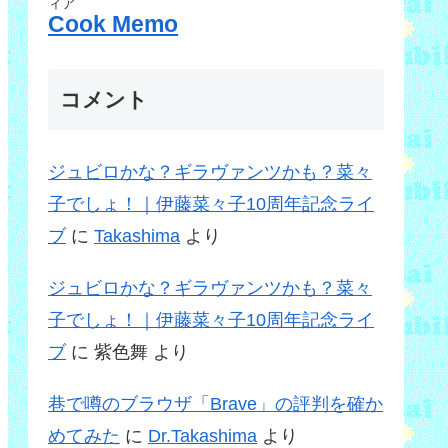
ィア
Cook Memo
コメント
ジュビロかな？ギラヴァンツかも？菜々
子でしょ！｜伊藤菜々子10周年記念ライ
ブ
に
Takashima
より
ジュビロかな？ギラヴァンツかも？菜々
子でしょ！｜伊藤菜々子10周年記念ライ
ブ
に
紫色舞
より
巷で噂のブラウザ「Brave」の評判を確か
めてみた
に
Dr.Takashima
より