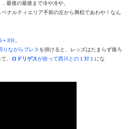
．．最後の最後まで冷や冷や。
→ペナルティエリア手前の左から興梠であわや！なん
5＋3分
。
切りながらプレス
を掛けると、レッズはたまらず後ろ
って、
ロドリゲス
が拾って西川との１対１
にな