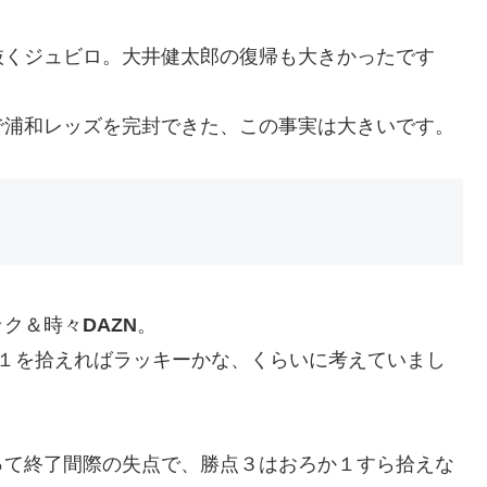
抜くジュビロ。大井健太郎の復帰も大きかったです
で浦和レッズを完封できた、この事実は大きいです。
ック＆時々
DAZN
。
ち点１を拾えればラッキーかな、くらいに考えていまし
って終了間際の失点で、勝点３はおろか１すら拾えな