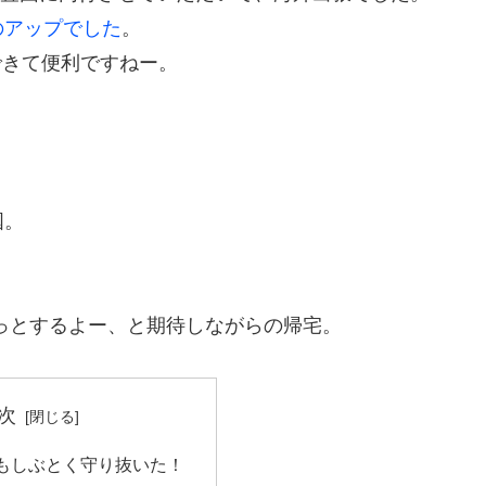
のアップでした
。
できて便利ですねー。
国。
。
ょっとするよー、と期待しながらの帰宅。
次
もしぶとく守り抜いた！