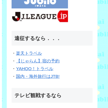
遠征するなら．．．
・
楽天トラベル
・
【じゃらん】宿の予約
・
YAHOO！トラベル
・
国内・海外旅行はJTB!
テレビ観戦するなら