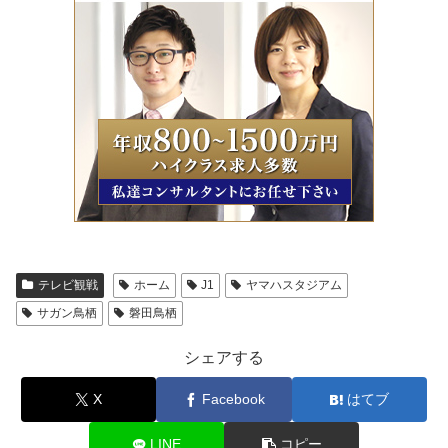
テレビ観戦
ホーム
J1
ヤマハスタジアム
サガン鳥栖
磐田鳥栖
シェアする
X
Facebook
はてブ
LINE
コピー