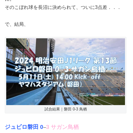
そのこぼれ球を長沼に決められて、ついに3点差．．．
で、結局、
試合結果｜磐田 0-3 鳥栖
ジュビロ磐田 0
3 サガン鳥栖
–