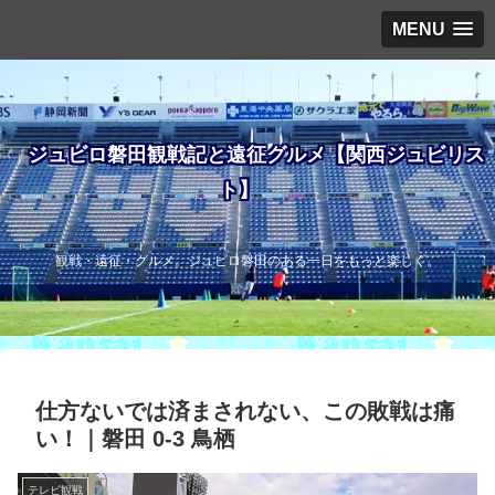
MENU
ジュビロ磐田観戦記と遠征グルメ【関西ジュビリス
ト】
観戦・遠征・グルメ。ジュビロ磐田のある一日をもっと楽しく。
仕方ないでは済まされない、この敗戦は痛
い！｜磐田 0-3 鳥栖
テレビ観戦