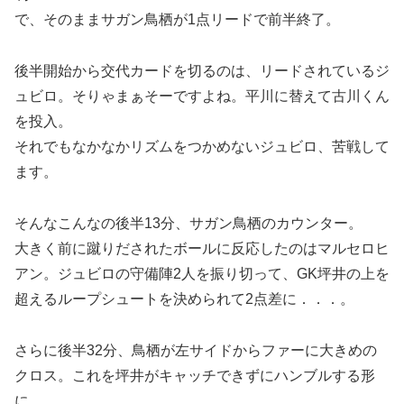
で、そのままサガン鳥栖が1点リードで前半終了。
後半開始から交代カードを切るのは、リードされているジ
ュビロ。そりゃまぁそーですよね。平川に替えて古川くん
を投入。
それでもなかなかリズムをつかめないジュビロ、苦戦して
ます。
そんなこんなの後半13分、サガン鳥栖のカウンター。
大きく前に蹴りだされたボールに反応したのはマルセロヒ
アン。ジュビロの守備陣2人を振り切って、GK坪井の上を
超えるループシュートを決められて2点差に．．．。
さらに後半32分、鳥栖が左サイドからファーに大きめの
クロス。これを坪井がキャッチできずにハンブルする形
に。