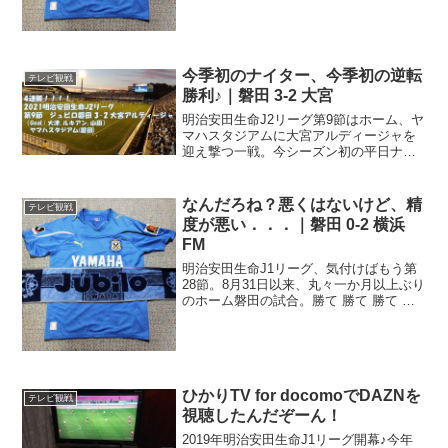
いの順位、大混...
今季初のナイター、今季初の逆転
テレビ観戦
勝利♪｜磐田 3-2 大宮
明治安田生命J2リーグ第9節はホーム、ヤ
マハスタジアムに大宮アルディージャを
迎え撃つ一戦。今シーズン初の平日ナイ
ター．．．って思っていたら、最初で最
後の平日ナイターですね。あ、祝日とか
土日のナイターはあるんですよ。でも、
なんだろね？悪くはないけど、精
テレビ観戦
平日の試合って、今シ...
度が悪い．．．｜磐田 0-2 横浜
FM
明治安田生命J1リーグ、気付けばもう第
28節。8月31日以来、丸々一か月以上ぶり
のホーム磐田の試合。勝て 勝て 勝て 勝
て ホームやぞ！今日の洗髪、GKは前節
に続いて八田直樹。最終ラインは小川大
貴、大南拓磨、藤田義明、宮崎智彦。中
盤は、上原...
ひかりTV for docomoでDAZNを
テレビ観戦
視聴したんだぞーん！
2019年明治安田生命J1リーグ開幕♪今年