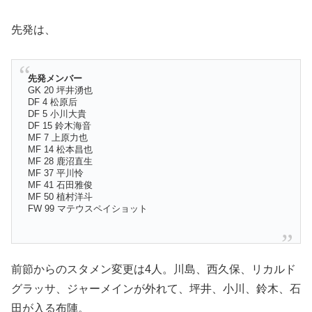
先発は、
先発メンバー
GK 20 坪井湧也
DF 4 松原后
DF 5 小川大貴
DF 15 鈴木海音
MF 7 上原力也
MF 14 松本昌也
MF 28 鹿沼直生
MF 37 平川怜
MF 41 石田雅俊
MF 50 植村洋斗
FW 99 マテウスペイショット
前節からのスタメン変更は4人。川島、西久保、リカルド
グラッサ、ジャーメインが外れて、坪井、小川、鈴木、石
田が入る布陣。