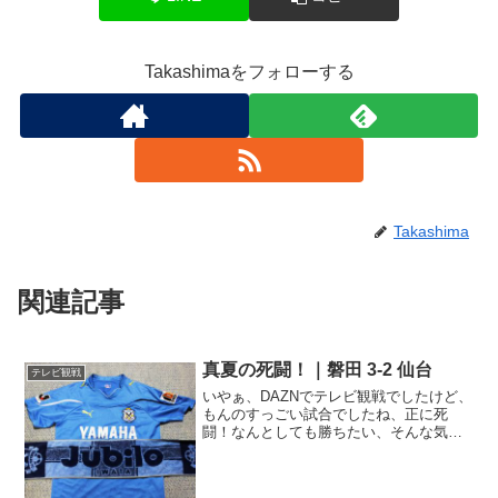
Takashimaをフォローする
Takashima
関連記事
真夏の死闘！｜磐田 3-2 仙台
テレビ観戦
いやぁ、DAZNでテレビ観戦でしたけど、
もんのすっごい試合でしたね、正に死
闘！なんとしても勝ちたい、そんな気持
ちが伝わってくる試合でした。勝点25で
暫定12位のジュビロ磐田、対するベガル
タ仙台は勝点26で暫定10位。真ん中くら