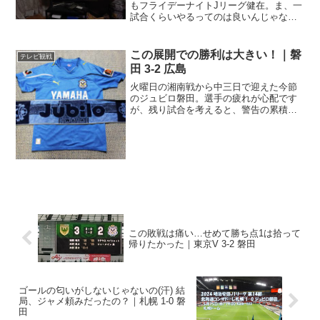
もフライデーナイトJリーグ健在。ま、一
試合くらいやるってのは良いんじゃない
でしょうか。さてさて開幕戦はセレッソ
大阪 vs. ヴィッセル神戸＠ヤンマースタ
ジアム長居の関西ダービー。山下の値千
この展開での勝利は大きい！｜磐
テレビ観戦
金のゴール...
田 3-2 広島
火曜日の湘南戦から中三日で迎えた今節
のジュビロ磐田。選手の疲れが心配です
が、残り試合を考えると、警告の累積や
怪我などの選手が出てくる中、如何に万
全に使うか、ここも大きなポイントとな
りそう。湘南戦からの変更点としては、
エレン、大久保に代わって...
この敗戦は痛い…せめて勝ち点1は拾って
帰りたかった｜東京V 3-2 磐田
ゴールの匂いがしないじゃないの(汗) 結
局、ジャメ頼みだったの？｜札幌 1-0 磐
田