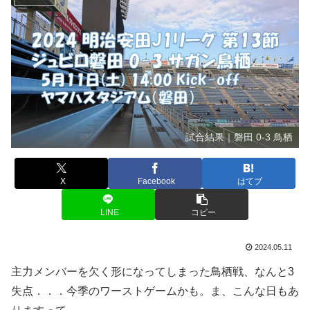
試合結果｜磐田 0-3 鳥栖
X
Facebook
はてブ
LINE
コピー
2024.05.11
主力メンバーを欠く形になってしまった鳥栖戦、なんと3
失点．．．今季のワーストゲームかも。ま、こんな日もあ